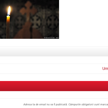
Ur
Adresa ta de email nu va fi publicată.
Câmpurile obligatorii sunt marc