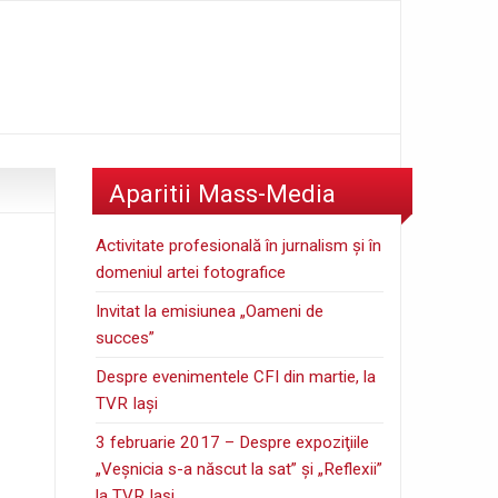
Aparitii Mass-Media
Activitate profesională în jurnalism şi în
domeniul artei fotografice
Invitat la emisiunea „Oameni de
succes”
Despre evenimentele CFI din martie, la
TVR Iaşi
3 februarie 2017 – Despre expoziţiile
„Veşnicia s-a născut la sat” şi „Reflexii”
la TVR Iaşi