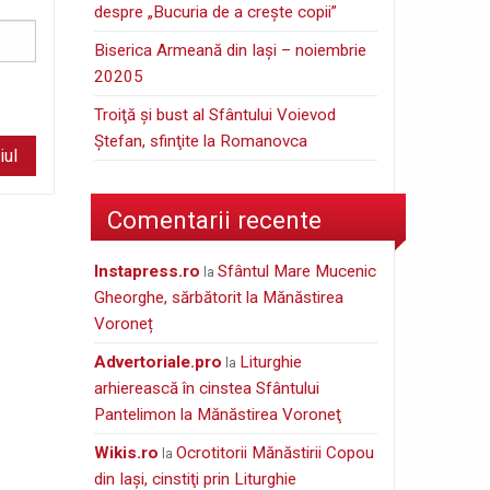
despre „Bucuria de a creşte copii”
Biserica Armeană din Iași – noiembrie
20205
Troiţă şi bust al Sfântului Voievod
Ştefan, sfinţite la Romanovca
Comentarii recente
instapress.ro
Sfântul Mare Mucenic
la
Gheorghe, sărbătorit la Mănăstirea
Voroneț
Advertoriale.pro
Liturghie
la
arhierească în cinstea Sfântului
Pantelimon la Mănăstirea Voroneţ
wikis.ro
Ocrotitorii Mănăstirii Copou
la
din Iaşi, cinstiţi prin Liturghie