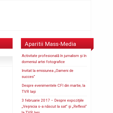
Aparitii Mass-Media
Activitate profesională în jurnalism şi în
domeniul artei fotografice
Invitat la emisiunea „Oameni de
succes”
Despre evenimentele CFI din martie, la
TVR Iaşi
3 februarie 2017 – Despre expoziţiile
„Veşnicia s-a născut la sat” şi „Reflexii”
la TVR Iaşi