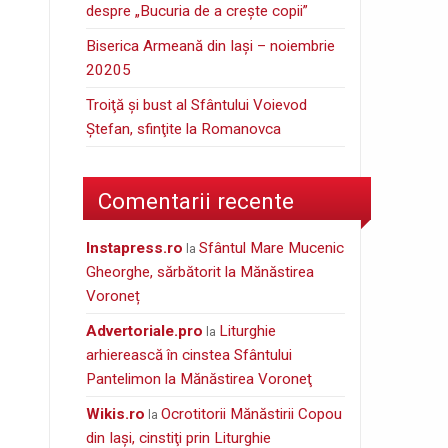
despre „Bucuria de a creşte copii”
Biserica Armeană din Iași – noiembrie
20205
Troiţă şi bust al Sfântului Voievod
Ştefan, sfinţite la Romanovca
Comentarii recente
instapress.ro
Sfântul Mare Mucenic
la
Gheorghe, sărbătorit la Mănăstirea
Voroneț
Advertoriale.pro
Liturghie
la
arhierească în cinstea Sfântului
Pantelimon la Mănăstirea Voroneţ
wikis.ro
Ocrotitorii Mănăstirii Copou
la
din Iaşi, cinstiţi prin Liturghie