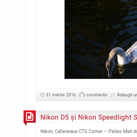
31 martie 2016
constantin
Adaugă u
Nikon D5 şi Nikon Speedlight S
Nikon, Cafeneaua CTS Corner – Pallas Mall din 