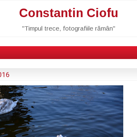
Constantin Ciofu
"Timpul trece, fotografiile rămân"
016