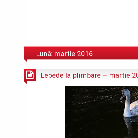
Lună:
martie 2016
Lebede la plimbare – martie 2