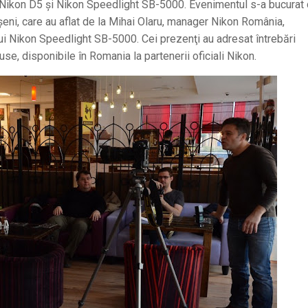
 Nikon D5 şi Nikon Speedlight SB-5000. Evenimentul s-a bucurat
eni, care au aflat de la Mihai Olaru, manager Nikon România,
lui Nikon Speedlight SB-5000. Cei prezenţi au adresat întrebări
use, disponibile în Romania la partenerii oficiali Nikon.