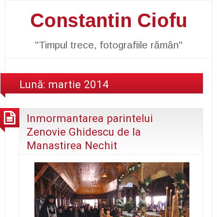
Constantin Ciofu
"Timpul trece, fotografiile rămân"
Lună:
martie 2014
Inmormantarea parintelui
Zenovie Ghidescu de la
Manastirea Nechit