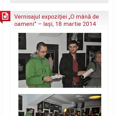
Vernisajul expoziţiei „O mână de
oameni” – Iaşi, 18 martie 2014