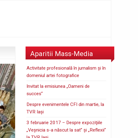
Aparitii Mass-Media
Activitate profesională în jurnalism şi în
domeniul artei fotografice
Invitat la emisiunea „Oameni de
succes”
Despre evenimentele CFI din martie, la
TVR Iaşi
3 februarie 2017 – Despre expoziţiile
„Veşnicia s-a născut la sat” şi „Reflexii”
la TVR Iaşi