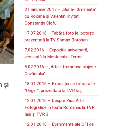
31 ianuarie 2017 – „Bună-i dimineața”
cu Roxana și Valentin, invitat:
Constantin Ciofu
17.07.2016 – Tabără foto la Ipoteşti,
prezentată la TV Somax Botoşani
7.02.2016 – Expoziţie aniversară,
vernisată la Montecatini Terme
5.02.2016 – „Artele frumoase slujesc
Cuvântului“
 şi
18.01.2016 – Expoziţia de fotografie
“Origini”, prezentată la TVR Iaşi
12.01.2016 – Despre Ziua Artei
Fotografice în toată România, la TVR
Iaşi şi TVR 3
12.01.2016 – Evenimente ale CFI de