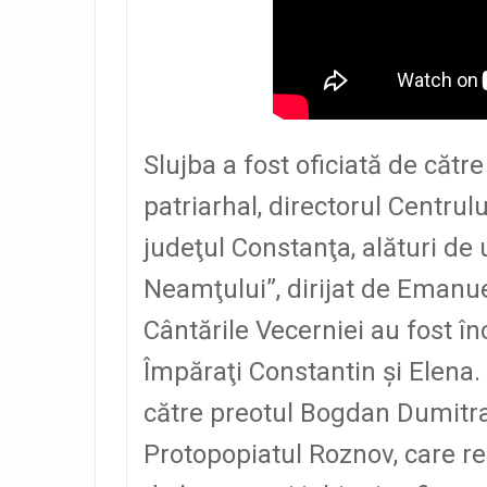
Slujba a fost oficiată de cătr
patriarhal, directorul Centrul
judeţul Constanţa, alături de 
Neamţului”, dirijat de Emanue
Cântările Vecerniei au fost înc
Împăraţi Constantin şi Elena. 
către preotul Bogdan Dumitrac
Protopopiatul Roznov, care r