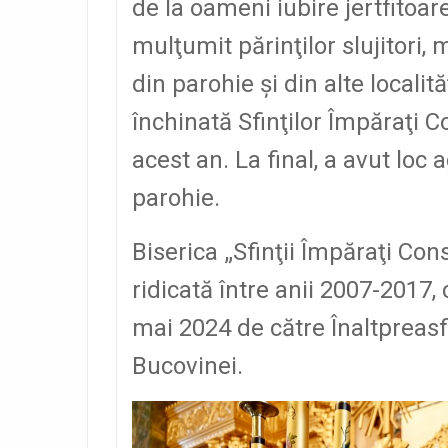
de la oameni iubire jertfitoa
mulţumit părinţilor slujitori, 
din parohie şi din alte localit
închinată Sfinţilor Împăraţi C
acest an. La final, a avut lo
parohie.
Biserica „Sfinţii Împăraţi Cons
ridicată între anii 2007-2017, c
mai 2024 de către Înaltpreasfi
Bucovinei.