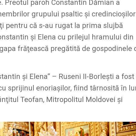
re. Preotul paroh Constantin Dămian a
membrilor grupului psaltic şi credincioşilor
ăţi pentru că s-au rugat la prima slujbă
onstantin şi Elena cu prilejul hramului din
c agapa frăţească pregătită de gospodinele 
tantin şi Elena” – Ruseni II-Borleşti a fost
u sprijinul enoriaşilor, fiind târnosită în l
nţitul Teofan, Mitropolitul Moldovei şi