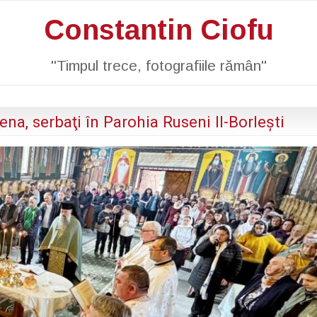
Constantin Ciofu
"Timpul trece, fotografiile rămân"
ena, serbaţi în Parohia Ruseni II-Borleşti