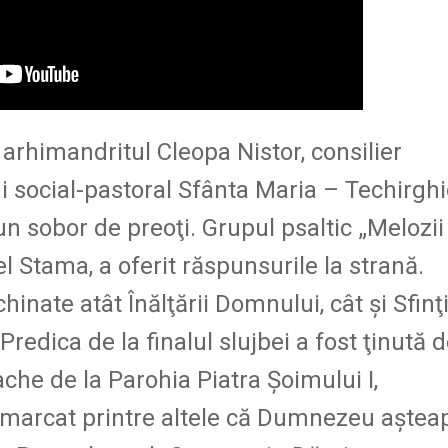
e arhimandritul Cleopa Nistor, consilier
ui social-pastoral Sfânta Maria – Techirghi
un sobor de preoţi. Grupul psaltic „Melozii
l Stama, a oferit răspunsurile la strană.
hinate atât Înălţării Domnului, cât şi Sfinţi
Predica de la finalul slujbei a fost ţinută 
he de la Parohia Piatra Şoimului I,
emarcat printre altele că Dumnezeu aştea