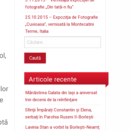
fotografie „Din tată-n fiu“
25.10.2015 – Expoziţia de Fotografie
„Cuvioasa”, vernisată la Montecatini
Terme, Italia
ol,
Articole recente
lor
Mănăstirea Galata din Iaşi a aniversat
de
trei decenii de la reînfiinţare
Sfinţii Împărați Constantin și Elena,
serbaţi în Parohia Ruseni II-Borleşti
ptă
Lavinia Stan a vorbit la Borleşti-Neamţ