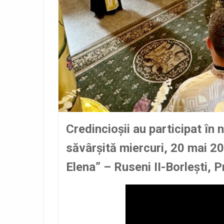
Credincioşii au participat în 
săvârşită miercuri, 20 mai 202
Elena” – Ruseni II-Borleşti, 