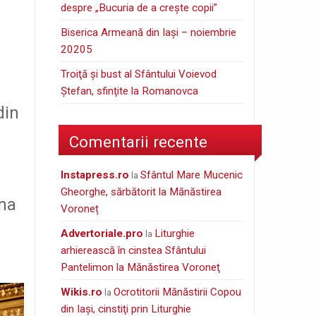
despre „Bucuria de a creşte copii”
Biserica Armeană din Iași – noiembrie
20205
Troiţă şi bust al Sfântului Voievod
Ştefan, sfinţite la Romanovca
din
Comentarii recente
instapress.ro
Sfântul Mare Mucenic
la
Gheorghe, sărbătorit la Mănăstirea
una
Voroneț
Advertoriale.pro
Liturghie
la
arhierească în cinstea Sfântului
Pantelimon la Mănăstirea Voroneţ
wikis.ro
Ocrotitorii Mănăstirii Copou
la
din Iaşi, cinstiţi prin Liturghie