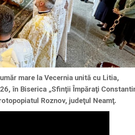
număr mare la Vecernia unită cu Litia,
6, în Biserica „Sfinţii Împăraţi Constantin
Protopopiatul Roznov, judeţul Neamţ.