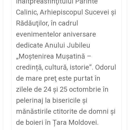
Înaltpreasfinţitului Părinte
Calinic, Arhiepiscopul Sucevei şi
Rădăuţilor, în cadrul
evenimentelor aniversare
dedicate Anului Jubileu
„Moștenirea Mușatină –
credință, cultură, istorie”. Odorul
de mare preţ este purtat în
zilele de 24 şi 25 octombrie în
pelerinaj la bisericile și
mănăstirile ctitorite de domni și
de boieri în Țara Moldovei.