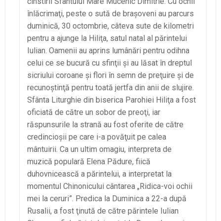
cinstirii Sfântului Mare Mucenic Dimitrie. Cu ochii
înlăcrimaţi, peste o sută de braşoveni au parcurs
duminică, 30 octombrie, câteva sute de kilometri
pentru a ajunge la Hiliţa, satul natal al părintelui
Iulian. Oamenii au aprins lumânări pentru odihna
celui ce se bucură cu sfinţii şi au lăsat în dreptul
sicriului coroane şi flori în semn de preţuire şi de
recunoştinţă pentru toată jertfa din anii de slujire.
Sfânta Liturghie din biserica Parohiei Hiliţa a fost
oficiată de către un sobor de preoţi, iar
răspunsurile la strană au fost oferite de către
credincioşii pe care i-a povăţuit pe calea
mântuirii. Ca un ultim omagiu, interpreta de
muzică populară Elena Pădure, fiică
duhovnicească a părintelui, a interpretat la
momentul Chinonicului cântarea „Ridica-voi ochii
mei la ceruri”. Predica la Duminica a 22-a după
Rusalii, a fost ţinută de către părintele Iulian