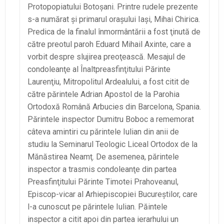
Protopopiatului Botoşani. Printre rudele prezente
s-a numărat şi primarul oraşului Iaşi, Mihai Chirica.
Predica de la finalul înmormântării a fost ţinută de
către preotul paroh Eduard Mihail Axinte, care a
vorbit despre slujirea preoţească. Mesajul de
condoleanţe al Înaltpreasfinţitului Părinte
Laurenţiu, Mitropolitul Ardealului, a fost citit de
către părintele Adrian Apostol de la Parohia
Ortodoxă Română Arbucies din Barcelona, Spania.
Părintele inspector Dumitru Boboc a rememorat
câteva amintiri cu părintele Iulian din anii de
studiu la Seminarul Teologic Liceal Ortodox de la
Mănăstirea Neamţ. De asemenea, părintele
inspector a trasmis condoleanţe din partea
Preasfinţitului Părinte Timotei Prahoveanul,
Episcop-vicar al Arhiepiscopiei Bucureştilor, care
l-a cunoscut pe părintele Iulian. Păintele
inspector a citit apoi din partea ierarhului un