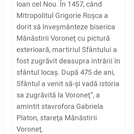
Ioan cel Nou. În 1457, când
Mitropolitul Grigorie Roşca a
dorit să înveşmânteze biserica
Mănăstirii Voroneţ cu pictură
exterioară, martiriul Sfântului a
fost zugrăvit deasupra intrării în
sfântul locaş. După 475 de ani,
Sfântul a venit să-şi vadă istoria
sa zugrăvită la Voroneţ”, a
amintit stavrofora Gabriela
Platon, stareţa Mănăstirii
Voroneţ.