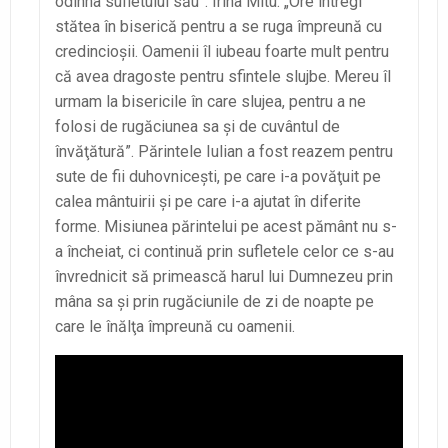
odihna sufletului său”. Irina Mitu: „Ore întregi
stătea în biserică pentru a se ruga împreună cu
credincioşii. Oamenii îl iubeau foarte mult pentru
că avea dragoste pentru sfintele slujbe. Mereu îl
urmam la bisericile în care slujea, pentru a ne
folosi de rugăciunea sa şi de cuvântul de
învăţătură”. Părintele Iulian a fost reazem pentru
sute de fii duhovniceşti, pe care i-a povăţuit pe
calea mântuirii şi pe care i-a ajutat în diferite
forme. Misiunea părintelui pe acest pământ nu s-
a încheiat, ci continuă prin sufletele celor ce s-au
învrednicit să primească harul lui Dumnezeu prin
mâna sa şi prin rugăciunile de zi de noapte pe
care le înălţa împreună cu oamenii.