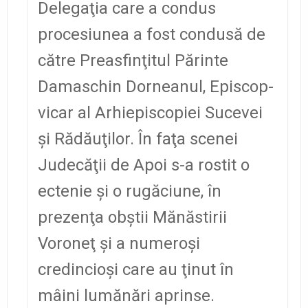
Delegaţia care a condus
procesiunea a fost condusă de
către Preasfinţitul Părinte
Damaschin Dorneanul, Episcop-
vicar al Arhiepiscopiei Sucevei
şi Rădăuţilor. În faţa scenei
Judecăţii de Apoi s-a rostit o
ectenie şi o rugăciune, în
prezenţa obştii Mănăstirii
Voroneţ şi a numeroşi
credincioşi care au ţinut în
mâini lumănări aprinse.