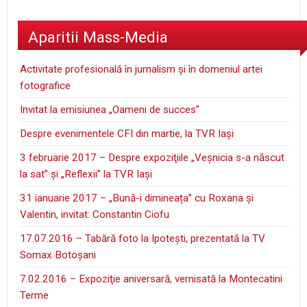
Aparitii Mass-Media
Activitate profesională în jurnalism şi în domeniul artei
fotografice
Invitat la emisiunea „Oameni de succes”
Despre evenimentele CFI din martie, la TVR Iaşi
3 februarie 2017 – Despre expoziţiile „Veşnicia s-a născut
la sat” şi „Reflexii” la TVR Iaşi
31 ianuarie 2017 – „Bună-i dimineața” cu Roxana și
Valentin, invitat: Constantin Ciofu
17.07.2016 – Tabără foto la Ipoteşti, prezentată la TV
Somax Botoşani
7.02.2016 – Expoziţie aniversară, vernisată la Montecatini
Terme