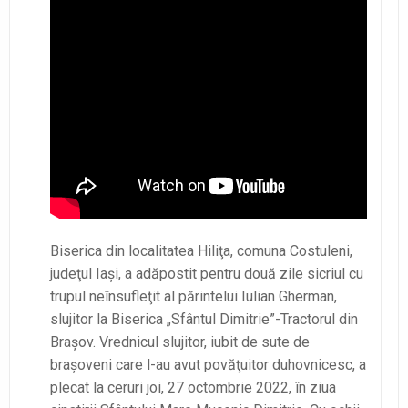
Biserica din localitatea Hiliţa, comuna Costuleni,
judeţul Iaşi, a adăpostit pentru două zile sicriul cu
trupul neînsufleţit al părintelui Iulian Gherman,
slujitor la Biserica „Sfântul Dimitrie”-Tractorul din
Braşov. Vrednicul slujitor, iubit de sute de
braşoveni care l-au avut povăţuitor duhovnicesc, a
plecat la ceruri joi, 27 octombrie 2022, în ziua