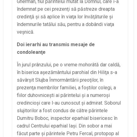
Gherman, fiul părintelui mutat la Domnul, care i-a
îndemnat pe cei prezenţi să păstreze dreapta
credinţă şi să aplice în viaţa lor învăţăturile şi
îndemnurile tatălui său, pentru a dobândi viaţa
veşnică.
Doi ierarhi au transmis mesaje de
condoleanţe
În jurul prânzului, pe o vreme mohorâtă dar caldă,
în biserica aşezământului parohial din Hiliţa s-a
săvârşit Slujba Înmormântării preoţilor, în
prezenţa membrilor familiei, a foştilor colegi, a
fiilor duhovniceşti ai părintelui şi a numeroşi
credincioşi care l-au cunoscut şi admirat. Soborul
slujitorilor a fost condus de către părintele
Dumitru Boboc, inspector eparhial bisericesc în
cadrul Centrului eparhial Iaşi. Din sobor a mai
făcut parte şi părintele Petru Fercal, protopop al