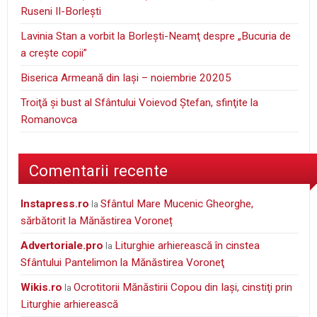
Ruseni II-Borleşti
Lavinia Stan a vorbit la Borleşti-Neamţ despre „Bucuria de
a creşte copii”
Biserica Armeană din Iași – noiembrie 20205
Troiţă şi bust al Sfântului Voievod Ştefan, sfinţite la
Romanovca
Comentarii recente
instapress.ro
Sfântul Mare Mucenic Gheorghe,
la
sărbătorit la Mănăstirea Voroneț
Advertoriale.pro
Liturghie arhierească în cinstea
la
Sfântului Pantelimon la Mănăstirea Voroneţ
wikis.ro
Ocrotitorii Mănăstirii Copou din Iaşi, cinstiţi prin
la
Liturghie arhierească