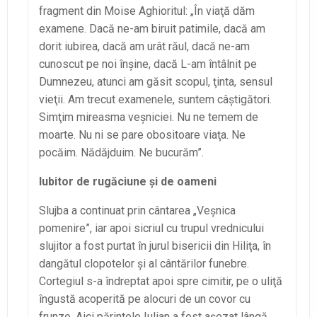
fragment din Moise Aghioritul: „În viaţă dăm
examene. Dacă ne-am biruit patimile, dacă am
dorit iubirea, dacă am urât răul, dacă ne-am
cunoscut pe noi înşine, dacă L-am întâlnit pe
Dumnezeu, atunci am găsit scopul, ţinta, sensul
vieţii. Am trecut examenele, suntem câştigători.
Simţim mireasma veşniciei. Nu ne temem de
moarte. Nu ni se pare obositoare viaţa. Ne
pocăim. Nădăjduim. Ne bucurăm”.
Iubitor de rugăciune şi de oameni
Slujba a continuat prin cântarea „Veşnica
pomenire”, iar apoi sicriul cu trupul vrednicului
slujitor a fost purtat în jurul bisericii din Hiliţa, în
dangătul clopotelor şi al cântărilor funebre.
Cortegiul s-a îndreptat apoi spre cimitir, pe o uliţă
îngustă acoperită pe alocuri de un covor cu
frunze. Aici părintele Iulian a fost aşezat lângă