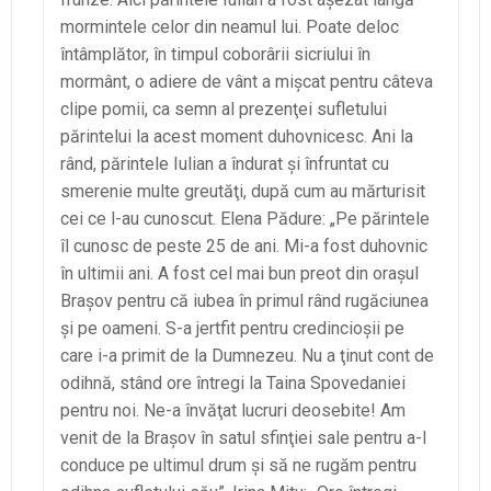
mormintele celor din neamul lui. Poate deloc
întâmplător, în timpul coborârii sicriului în
mormânt, o adiere de vânt a mişcat pentru câteva
clipe pomii, ca semn al prezenţei sufletului
părintelui la acest moment duhovnicesc. Ani la
rând, părintele Iulian a îndurat şi înfruntat cu
smerenie multe greutăţi, după cum au mărturisit
cei ce l-au cunoscut. Elena Pădure: „Pe părintele
îl cunosc de peste 25 de ani. Mi-a fost duhovnic
în ultimii ani. A fost cel mai bun preot din oraşul
Braşov pentru că iubea în primul rând rugăciunea
şi pe oameni. S-a jertfit pentru credincioşii pe
care i-a primit de la Dumnezeu. Nu a ţinut cont de
odihnă, stând ore întregi la Taina Spovedaniei
pentru noi. Ne-a învăţat lucruri deosebite! Am
venit de la Braşov în satul sfinţiei sale pentru a-l
conduce pe ultimul drum şi să ne rugăm pentru