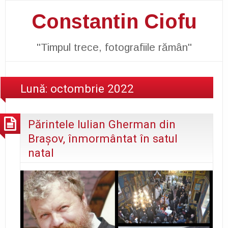
Constantin Ciofu
"Timpul trece, fotografiile rămân"
Lună:
octombrie 2022
Părintele Iulian Gherman din
Braşov, înmormântat în satul
natal