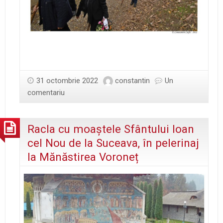
31 octombrie 2022
constantin
Un
comentariu
Racla cu moaștele Sfântului Ioan
cel Nou de la Suceava, în pelerinaj
la Mănăstirea Voroneț