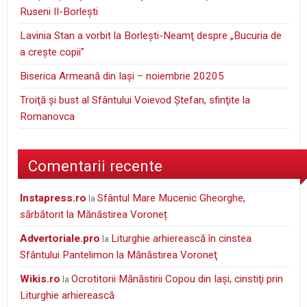
Ruseni II-Borleşti
Lavinia Stan a vorbit la Borleşti-Neamţ despre „Bucuria de
a creşte copii”
Biserica Armeană din Iași – noiembrie 20205
Troiţă şi bust al Sfântului Voievod Ştefan, sfinţite la
Romanovca
Comentarii recente
instapress.ro
Sfântul Mare Mucenic Gheorghe,
la
sărbătorit la Mănăstirea Voroneț
Advertoriale.pro
Liturghie arhierească în cinstea
la
Sfântului Pantelimon la Mănăstirea Voroneţ
wikis.ro
Ocrotitorii Mănăstirii Copou din Iaşi, cinstiţi prin
la
Liturghie arhierească