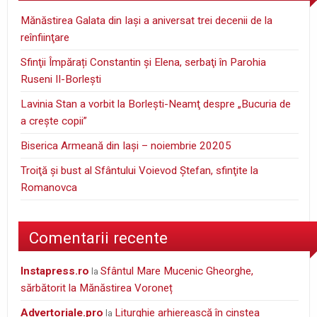
Mănăstirea Galata din Iaşi a aniversat trei decenii de la
reînfiinţare
Sfinţii Împărați Constantin și Elena, serbaţi în Parohia
Ruseni II-Borleşti
Lavinia Stan a vorbit la Borleşti-Neamţ despre „Bucuria de
a creşte copii”
Biserica Armeană din Iași – noiembrie 20205
Troiţă şi bust al Sfântului Voievod Ştefan, sfinţite la
Romanovca
Comentarii recente
instapress.ro
Sfântul Mare Mucenic Gheorghe,
la
sărbătorit la Mănăstirea Voroneț
Advertoriale.pro
Liturghie arhierească în cinstea
la