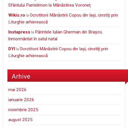
Sfântului Pantelimon la Mănăstirea Voroneţ
wikis.ro
Ocrotitorii Mănăstirii Copou din Iaşi, cinstiţi prin
la
Liturghie arhierească
Instapress
Părintele Iulian Gherman din Braşov,
la
înmormântat în satul natal
DYI
Ocrotitorii Mănăstirii Copou din Iaşi, cinstiţi prin
la
Liturghie arhierească
Arhive
mai 2026
ianuarie 2026
noiembrie 2025
august 2025