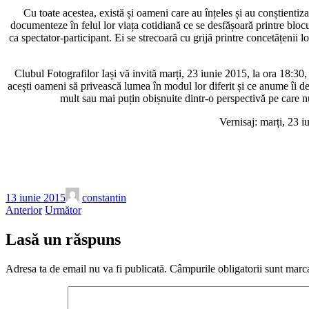
Cu toate acestea, există și oameni care au înțeles și au conștientiza
documenteze în felul lor viața cotidiană ce se desfășoară printre blocu
ca spectator-participant. Ei se strecoară cu grijă printre concetățenii lo
Clubul Fotografilor Iași vă invită marți, 23 iunie 2015, la ora 18:30, 
acești oameni să privească lumea în modul lor diferit și ce anume îi de
mult sau mai puțin obișnuite dintr-o perspectivă pe care nu 
Vernisaj: marți, 23 
13 iunie 2015
constantin
Anterior
Următor
Lasă un răspuns
Adresa ta de email nu va fi publicată.
Câmpurile obligatorii sunt marc