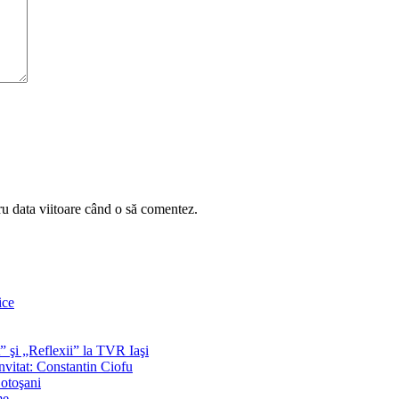
ru data viitoare când o să comentez.
ice
t” şi „Reflexii” la TVR Iaşi
nvitat: Constantin Ciofu
Botoşani
me