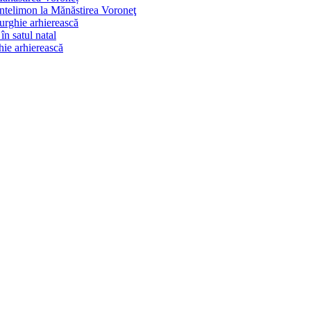
Pantelimon la Mănăstirea Voroneţ
turghie arhierească
n satul natal
ghie arhierească