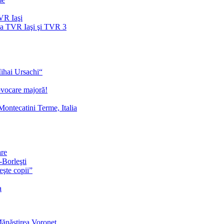
TVR Iaşi
 la TVR Iaşi şi TVR 3
Mihai Ursachi“
ovocare majoră!
Montecatini Terme, Italia
are
-Borleşti
eşte copii”
a
Mănăstirea Voroneț