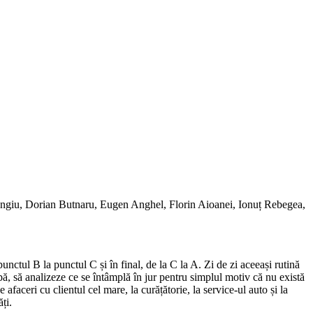
engiu, Dorian Butnaru, Eugen Anghel, Florin Aioanei, Ionuț Rebegea,
nctul B la punctul C și în final, de la C la A. Zi de zi aceeași rutină
pă, să analizeze ce se întâmplă în jur pentru simplul motiv că nu există
afaceri cu clientul cel mare, la curățătorie, la service-ul auto și la
ți.