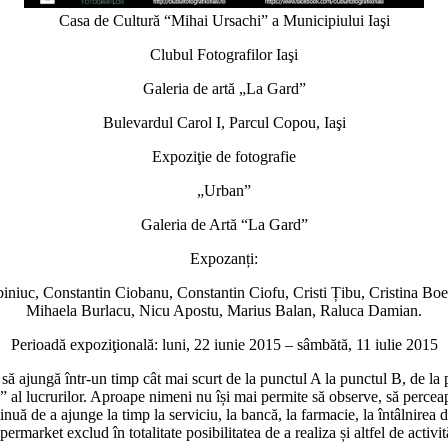
Casa de Cultură “Mihai Ursachi” a Municipiului Iaşi
Clubul Fotografilor Iaşi
Galeria de artă „La Gard”
Bulevardul Carol I, Parcul Copou, Iaşi
Expoziţie de fotografie
„Urban”
Galeria de Artă “La Gard”
Expozanți:
iniuc, Constantin Ciobanu, Constantin Ciofu, Cristi Țibu, Cristina Bo
Mihaela Burlacu, Nicu Apostu, Marius Balan, Raluca Damian.
Perioadă expoziţională: luni, 22 iunie 2015 – sâmbătă, 11 iulie 2015
să ajungă într-un timp cât mai scurt de la punctul A la punctul B, de la pu
c” al lucrurilor. Aproape nimeni nu își mai permite să observe, să percea
uă de a ajunge la timp la serviciu, la bancă, la farmacie, la întâlnirea de 
permarket exclud în totalitate posibilitatea de a realiza și altfel de activită