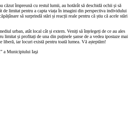
 au căzut împreună cu restul lumii, au hotărât să deschidă ochii și să
t de limitat pentru a capta viața în imagini din perspectiva individului
ăpățânare să surprindă stări și reacții reale pentru că știu că acele stări
diul urban, atât local cât și extern. Veniți să înțelegeți de ce au ales
u limitat și profitați de una din puținele șanse de a vedea ipostaze mai
te liberă, iar locuri există pentru toată lumea. Vă așteptăm!
” a Municipiului Iaşi