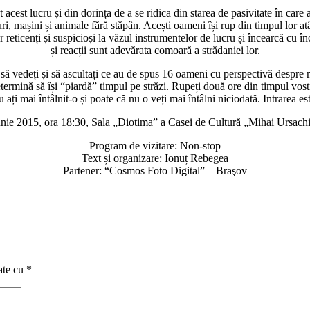
t acest lucru și din dorința de a se ridica din starea de pasivitate în care
ri, mașini și animale fără stăpân. Acești oameni își rup din timpul lor atâ
r reticenți și suspicioși la văzul instrumentelor de lucru și încearcă cu înc
și reacții sunt adevărata comoară a strădaniei lor.
să vedeți și să ascultați ce au de spus 16 oameni cu perspectivă despre me
termină să își “piardă” timpul pe străzi. Rupeți două ore din timpul vostr
ați mai întâlnit-o și poate că nu o veți mai întâlni niciodată. Intrarea es
iunie 2015, ora 18:30, Sala „Diotima” a Casei de Cultură „Mihai Ursachi
Program de vizitare: Non-stop
Text și organizare: Ionuț Rebegea
Partener: “Cosmos Foto Digital” – Braşov
ate cu
*