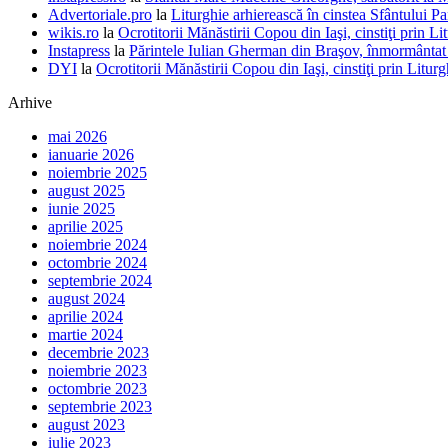
Advertoriale.pro
la
Liturghie arhierească în cinstea Sfântului 
wikis.ro
la
Ocrotitorii Mănăstirii Copou din Iaşi, cinstiţi prin Li
Instapress
la
Părintele Iulian Gherman din Braşov, înmormântat î
DYI
la
Ocrotitorii Mănăstirii Copou din Iaşi, cinstiţi prin Litur
Arhive
mai 2026
ianuarie 2026
noiembrie 2025
august 2025
iunie 2025
aprilie 2025
noiembrie 2024
octombrie 2024
septembrie 2024
august 2024
aprilie 2024
martie 2024
decembrie 2023
noiembrie 2023
octombrie 2023
septembrie 2023
august 2023
iulie 2023