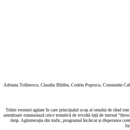
Adriana Tofănescu, Claudiu Bîrliba, Codrin Popescu, Constantin Cab
Trăim vremuri agitate în care principalul scop al omului de rând este 
amețitoare eutanasiază orice tentativă de revoltă față de mersul “fires
timp. Aglomerația din trafic, programul încărcat și disperarea contin
hy