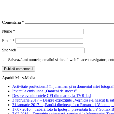
Comentariu
*
Nume
*
Email
*
Site web
Salvează-mi numele, emailul și site-ul web în acest navigator pent
Aparitii Mass-Media
Activitate profesională în jurnalism şi în domeniul artei fotograf
Invitat la emisiunea „Oameni de succes”
Despre evenimentele CFI din martie, la TVR Iaşi
3 februarie 2017 – Despre expoziţiile „Veşnicia s-a născut la sa
31 ianuarie 2017 – „Bună-i dimineața” cu Roxana și Valentin, i
17.07.2016 – Tabără foto la Ipoteşti, prezentată la TV Somax 
7.02.2016 – Expoziţie aniversară, vernisată la Montecatini Ter