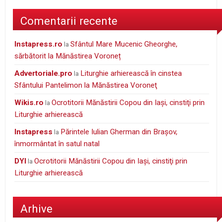
Comentarii recente
instapress.ro
Sfântul Mare Mucenic Gheorghe,
la
sărbătorit la Mănăstirea Voroneț
Advertoriale.pro
Liturghie arhierească în cinstea
la
Sfântului Pantelimon la Mănăstirea Voroneţ
wikis.ro
Ocrotitorii Mănăstirii Copou din Iaşi, cinstiţi prin
la
Liturghie arhierească
Instapress
Părintele Iulian Gherman din Braşov,
la
înmormântat în satul natal
DYI
Ocrotitorii Mănăstirii Copou din Iaşi, cinstiţi prin
la
Liturghie arhierească
Arhive