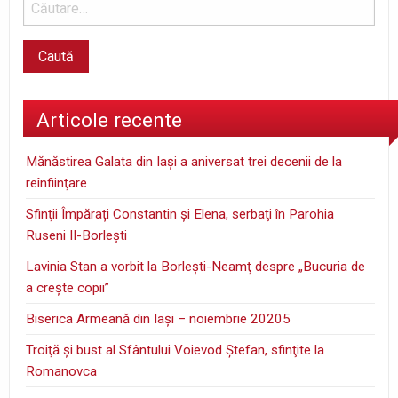
Articole recente
Mănăstirea Galata din Iaşi a aniversat trei decenii de la
reînfiinţare
Sfinţii Împărați Constantin și Elena, serbaţi în Parohia
Ruseni II-Borleşti
Lavinia Stan a vorbit la Borleşti-Neamţ despre „Bucuria de
a creşte copii”
Biserica Armeană din Iași – noiembrie 20205
Troiţă şi bust al Sfântului Voievod Ştefan, sfinţite la
Romanovca