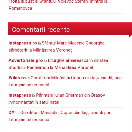
Troiţă şi bust al Sfântului Voievod Ştefan, sfinţite la
Romanovca
Comentarii recente
instapress.ro
Sfântul Mare Mucenic Gheorghe,
la
sărbătorit la Mănăstirea Voroneț
Advertoriale.pro
Liturghie arhierească în cinstea
la
Sfântului Pantelimon la Mănăstirea Voroneţ
wikis.ro
Ocrotitorii Mănăstirii Copou din Iaşi, cinstiţi prin
la
Liturghie arhierească
Instapress
Părintele Iulian Gherman din Braşov,
la
înmormântat în satul natal
DYI
Ocrotitorii Mănăstirii Copou din Iaşi, cinstiţi prin
la
Liturghie arhierească