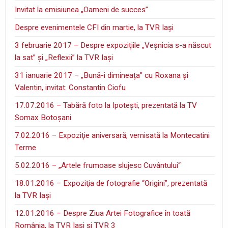
Invitat la emisiunea „Oameni de succes”
Despre evenimentele CFI din martie, la TVR Iaşi
3 februarie 2017 – Despre expoziţiile „Veşnicia s-a născut
la sat” şi „Reflexii” la TVR Iaşi
31 ianuarie 2017 – „Bună-i dimineața” cu Roxana și
Valentin, invitat: Constantin Ciofu
17.07.2016 – Tabără foto la Ipoteşti, prezentată la TV
Somax Botoşani
7.02.2016 – Expoziţie aniversară, vernisată la Montecatini
Terme
5.02.2016 – „Artele frumoase slujesc Cuvântului“
18.01.2016 – Expoziţia de fotografie “Origini”, prezentată
la TVR Iaşi
12.01.2016 – Despre Ziua Artei Fotografice în toată
România, la TVR Iaşi şi TVR 3