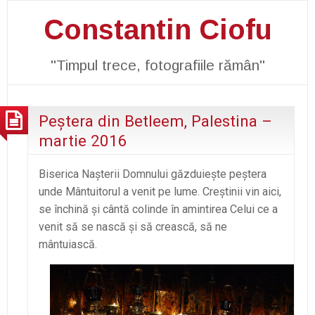
Constantin Ciofu
"Timpul trece, fotografiile rămân"
Peştera din Betleem, Palestina –
martie 2016
Biserica Naşterii Domnului găzduieşte peştera
unde Mântuitorul a venit pe lume. Creştinii vin aici,
se închină şi cântă colinde în amintirea Celui ce a
venit să se nască şi să crească, să ne
mântuiască.