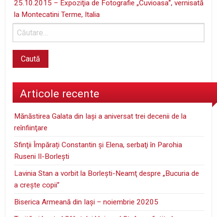
25.10.2015 – Expoziţia de Fotografie „Cuvioasa”, vernisată
la Montecatini Terme, Italia
Articole recente
Mănăstirea Galata din Iaşi a aniversat trei decenii de la
reînfiinţare
Sfinţii Împărați Constantin și Elena, serbaţi în Parohia
Ruseni II-Borleşti
Lavinia Stan a vorbit la Borleşti-Neamţ despre „Bucuria de
a creşte copii”
Biserica Armeană din Iași – noiembrie 20205