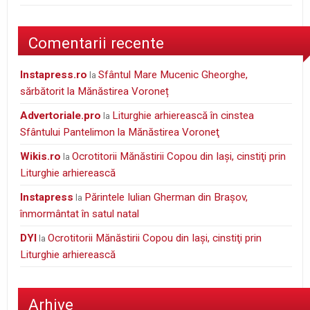
Comentarii recente
instapress.ro
Sfântul Mare Mucenic Gheorghe,
la
sărbătorit la Mănăstirea Voroneț
Advertoriale.pro
Liturghie arhierească în cinstea
la
Sfântului Pantelimon la Mănăstirea Voroneţ
wikis.ro
Ocrotitorii Mănăstirii Copou din Iaşi, cinstiţi prin
la
Liturghie arhierească
Instapress
Părintele Iulian Gherman din Braşov,
la
înmormântat în satul natal
DYI
Ocrotitorii Mănăstirii Copou din Iaşi, cinstiţi prin
la
Liturghie arhierească
Arhive