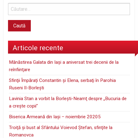
Articole recente
Mănăstirea Galata din Iaşi a aniversat trei decenii de la
reînfiinţare
Sfinţii Împărați Constantin și Elena, serbaţi în Parohia
Ruseni II-Borleşti
Lavinia Stan a vorbit la Borleşti-Neamţ despre „Bucuria de
a creşte copii”
Biserica Armeană din Iași – noiembrie 20205
Troiţă şi bust al Sfântului Voievod Ştefan, sfinţite la
Romanovca