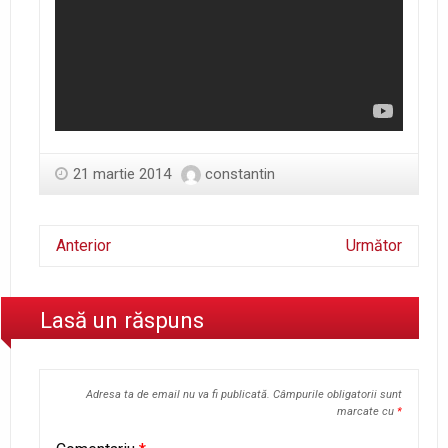
21 martie 2014
constantin
Anterior
Următor
Lasă un răspuns
Adresa ta de email nu va fi publicată.
Câmpurile obligatorii sunt
marcate cu
*