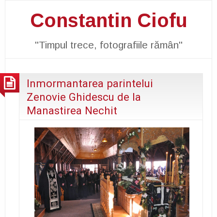
Constantin Ciofu
"Timpul trece, fotografiile rămân"
Inmormantarea parintelui
Zenovie Ghidescu de la
Manastirea Nechit