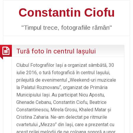
Constantin Ciofu
"Timpul trece, fotografiile rămân"
Tură foto în centrul Iaşului
Clubul Fotografilor Iaşi a organizat sâmbătă, 30
iulie 2016, o tură fotografică în centrul Iaşului,
prilejuită de evenimentul „Weekend-uri muzicale
la Palatul Roznovanu“, organizat de Primăria
Municipiului Iaşi. Au participat Nicu Apostu,
Ghenade Cebanu, Constantin Ciofu, Beatrice
Constantinescu, Mirela Grosu, Khaled Matar şi
Cristina Zaharia. Ne-am delectat pe ritmurile
cvartetului „Mezzo” din Iaşi, care a prezentat cu
acest prilej melodii de pe coloana sonoră a unor