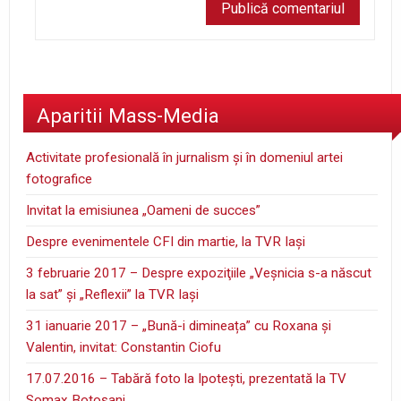
Aparitii Mass-Media
Activitate profesională în jurnalism şi în domeniul artei
fotografice
Invitat la emisiunea „Oameni de succes”
Despre evenimentele CFI din martie, la TVR Iaşi
3 februarie 2017 – Despre expoziţiile „Veşnicia s-a născut
la sat” şi „Reflexii” la TVR Iaşi
31 ianuarie 2017 – „Bună-i dimineața” cu Roxana și
Valentin, invitat: Constantin Ciofu
17.07.2016 – Tabără foto la Ipoteşti, prezentată la TV
Somax Botoşani