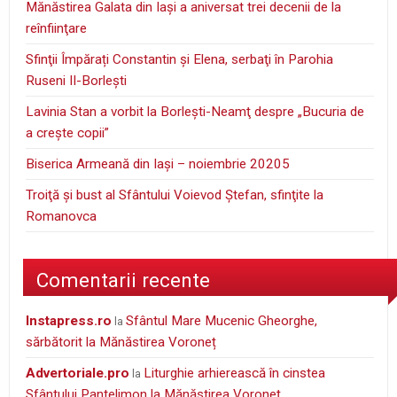
Mănăstirea Galata din Iaşi a aniversat trei decenii de la
reînfiinţare
Sfinţii Împărați Constantin și Elena, serbaţi în Parohia
Ruseni II-Borleşti
Lavinia Stan a vorbit la Borleşti-Neamţ despre „Bucuria de
a creşte copii”
Biserica Armeană din Iași – noiembrie 20205
Troiţă şi bust al Sfântului Voievod Ştefan, sfinţite la
Romanovca
Comentarii recente
instapress.ro
Sfântul Mare Mucenic Gheorghe,
la
sărbătorit la Mănăstirea Voroneț
Advertoriale.pro
Liturghie arhierească în cinstea
la
Sfântului Pantelimon la Mănăstirea Voroneţ