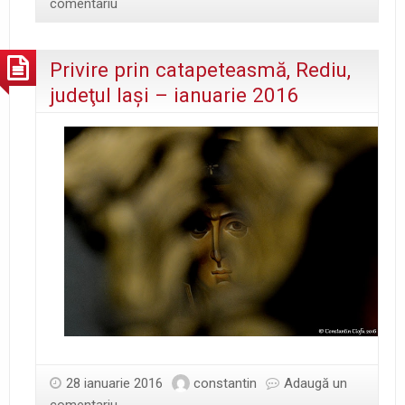
comentariu
Privire prin catapeteasmă, Rediu,
judeţul Iaşi – ianuarie 2016
28 ianuarie 2016
constantin
Adaugă un
comentariu