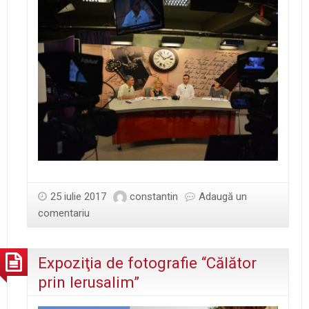
25 iulie 2017
constantin
Adaugă un
comentariu
Expoziţia de fotografie “Călător
prin Ierusalim”