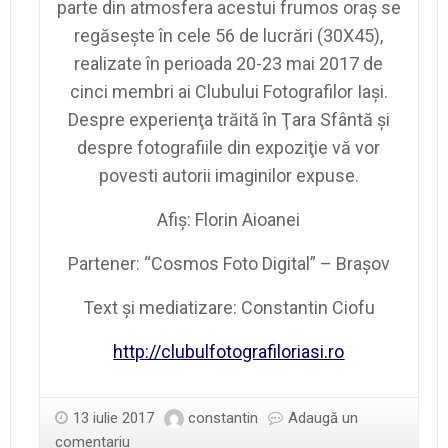
parte din atmosfera acestui frumos oraş se
regăseşte în cele 56 de lucrări (30X45),
realizate în perioada 20-23 mai 2017 de
cinci membri ai Clubului Fotografilor Iaşi.
Despre experienţa trăită în Ţara Sfântă şi
despre fotografiile din expoziţie vă vor
povesti autorii imaginilor expuse.
Afiș: Florin Aioanei
Partener: “Cosmos Foto Digital” – Braşov
Text
şi mediatizare
:
Constantin Ciofu
http://clubulfotografiloriasi.ro
13 iulie 2017
constantin
Adaugă un
comentariu