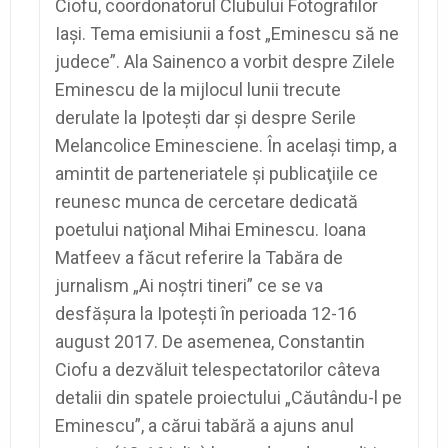
Ciofu, coordonatorul Clubului Fotografilor
Iaşi. Tema emisiunii a fost „Eminescu să ne
judece”. Ala Sainenco a vorbit despre Zilele
Eminescu de la mijlocul lunii trecute
derulate la Ipoteşti dar şi despre Serile
Melancolice Eminesciene. În acelaşi timp, a
amintit de parteneriatele şi publicaţiile ce
reunesc munca de cercetare dedicată
poetului naţional Mihai Eminescu. Ioana
Matfeev a făcut referire la Tabăra de
jurnalism „Ai noştri tineri” ce se va
desfăşura la Ipoteşti în perioada 12-16
august 2017. De asemenea, Constantin
Ciofu a dezvăluit telespectatorilor câteva
detalii din spatele proiectului „Căutându-l pe
Eminescu”, a cărui tabără a ajuns anul