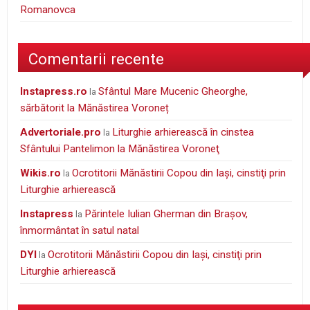
Romanovca
Comentarii recente
instapress.ro
Sfântul Mare Mucenic Gheorghe,
la
sărbătorit la Mănăstirea Voroneț
Advertoriale.pro
Liturghie arhierească în cinstea
la
Sfântului Pantelimon la Mănăstirea Voroneţ
wikis.ro
Ocrotitorii Mănăstirii Copou din Iaşi, cinstiţi prin
la
Liturghie arhierească
Instapress
Părintele Iulian Gherman din Braşov,
la
înmormântat în satul natal
DYI
Ocrotitorii Mănăstirii Copou din Iaşi, cinstiţi prin
la
Liturghie arhierească