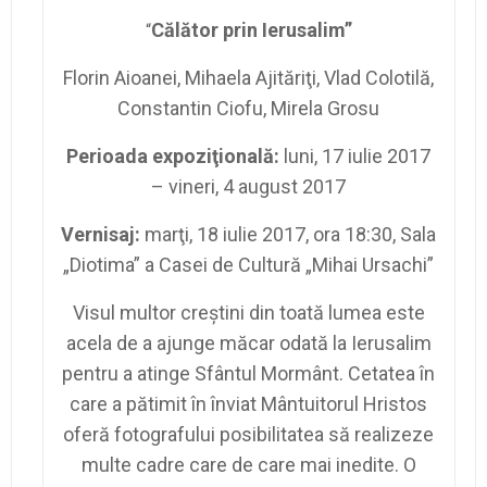
Călător prin Ierusalim”
“
Florin Aioanei, Mihaela Ajităriţi, Vlad Colotilă,
Constantin Ciofu, Mirela Grosu
Perioada expoziţională:
luni,
17 iulie
2017
– vineri,
4 august
2017
Vernisaj:
marţi,
18 iulie
2017, ora 18:30, Sala
„Diotima” a Casei de Cultură „Mihai Ursachi”
Visul multor creştini din toată lumea este
acela de a ajunge măcar odată la Ierusalim
pentru a atinge Sfântul Mormânt. Cetatea în
care a pătimit în înviat Mântuitorul Hristos
oferă fotografului posibilitatea să realizeze
multe cadre care de care mai inedite. O