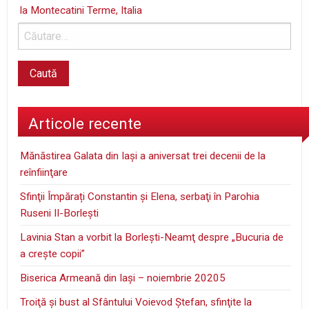
la Montecatini Terme, Italia
Articole recente
Mănăstirea Galata din Iaşi a aniversat trei decenii de la
reînfiinţare
Sfinţii Împărați Constantin și Elena, serbaţi în Parohia
Ruseni II-Borleşti
Lavinia Stan a vorbit la Borleşti-Neamţ despre „Bucuria de
a creşte copii”
Biserica Armeană din Iași – noiembrie 20205
Troiţă şi bust al Sfântului Voievod Ştefan, sfinţite la