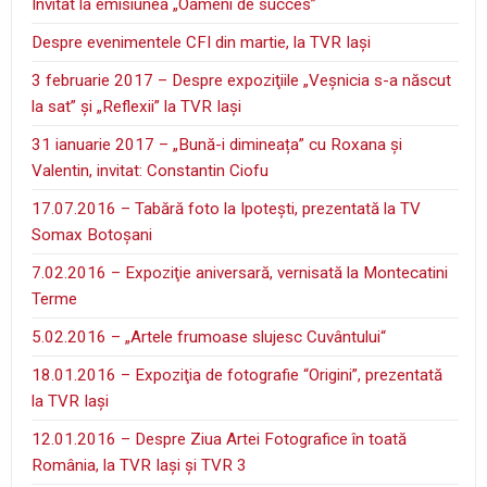
Invitat la emisiunea „Oameni de succes”
Despre evenimentele CFI din martie, la TVR Iaşi
3 februarie 2017 – Despre expoziţiile „Veşnicia s-a născut
la sat” şi „Reflexii” la TVR Iaşi
31 ianuarie 2017 – „Bună-i dimineața” cu Roxana și
Valentin, invitat: Constantin Ciofu
17.07.2016 – Tabără foto la Ipoteşti, prezentată la TV
Somax Botoşani
7.02.2016 – Expoziţie aniversară, vernisată la Montecatini
Terme
5.02.2016 – „Artele frumoase slujesc Cuvântului“
18.01.2016 – Expoziţia de fotografie “Origini”, prezentată
la TVR Iaşi
12.01.2016 – Despre Ziua Artei Fotografice în toată
România, la TVR Iaşi şi TVR 3