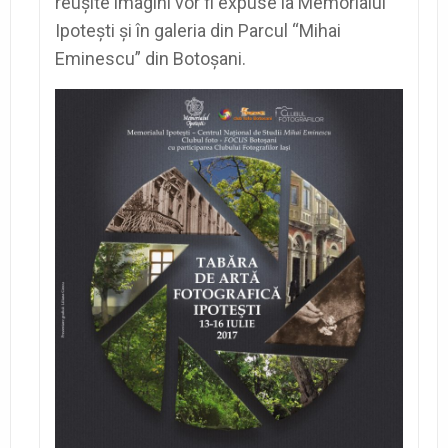
reuşite
imagini
vor fi expuse la Memorialul
Ipoteşti şi în
galeria
din Parcul “Mihai
Eminescu” din Botoșani.