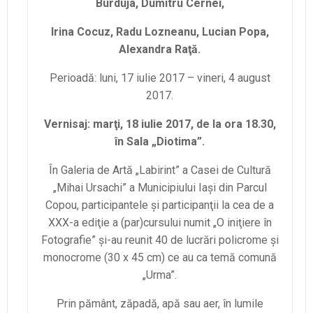
Burduja, Dumitru Cernei,
Irina Cocuz, Radu Lozneanu, Lucian Popa,
Alexandra Raţă
.
Perioadă: luni, 17 iulie 2017 – vineri, 4 august
2017.
Vernisaj: marţi, 18 iulie 2017, de la ora 18.30,
în Sala „Diotima”.
În Galeria de Artă „Labirint” a Casei de Cultură
„Mihai Ursachi” a Municipiului Iaşi din Parcul
Copou, participantele şi participanţii la cea de a
XXX-a ediţie a (par)cursului numit „O iniţiere în
Fotografie” şi-au reunit 40 de lucrări policrome şi
monocrome (30 x 45 cm) ce au ca temă comună
„Urma”.
Prin pământ, zăpadă, apă sau aer, în lumile