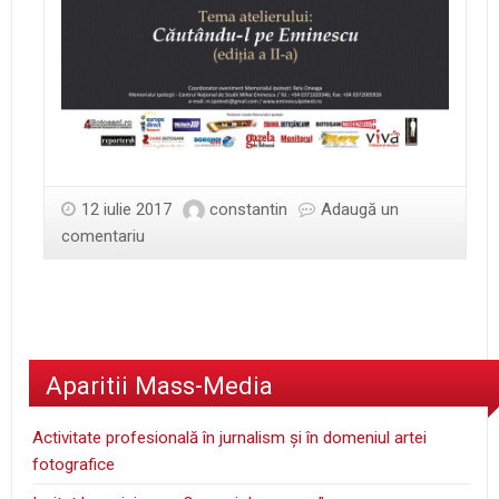
12 iulie 2017
constantin
Adaugă un
comentariu
Aparitii Mass-Media
Activitate profesională în jurnalism şi în domeniul artei
fotografice