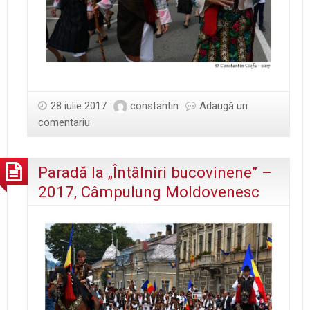
28 iulie 2017
constantin
Adaugă un
comentariu
Paradă la „Întâlniri bucovinene” –
2017, Câmpulung Moldovenesc