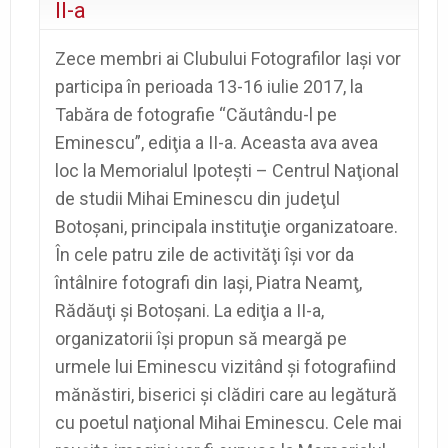
II-a
Zece membri ai Clubului Fotografilor Iaşi vor
participa în perioada 13-16 iulie 2017, la
Tabăra de fotografie “Căutându-l pe
Eminescu”, ediţia a II-a. Aceasta ava avea
loc la
Memorialul Ipoteşti – Centrul Naţional
de studii Mihai Eminescu
din judeţul
Botoşani, principala instituţie organizatoare.
În cele patru zile de activităţi îşi vor da
întâlnire fotografi din Iaşi, Piatra Neamţ,
Rădăuţi şi Botoşani.
La ediţia a II-a,
organizatorii își propun să meargă pe
urmele lui Eminescu vizitând şi fotografiind
mănăstiri, biserici
şi clădiri care
au leg
ătură
cu poetul naţional Mihai Eminescu.
Cele mai