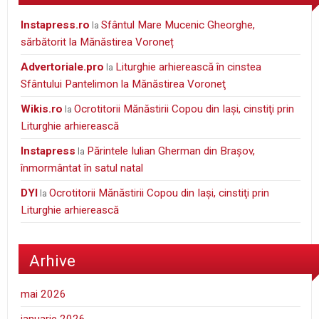
instapress.ro
Sfântul Mare Mucenic Gheorghe,
la
sărbătorit la Mănăstirea Voroneț
Advertoriale.pro
Liturghie arhierească în cinstea
la
Sfântului Pantelimon la Mănăstirea Voroneţ
wikis.ro
Ocrotitorii Mănăstirii Copou din Iaşi, cinstiţi prin
la
Liturghie arhierească
Instapress
Părintele Iulian Gherman din Braşov,
la
înmormântat în satul natal
DYI
Ocrotitorii Mănăstirii Copou din Iaşi, cinstiţi prin
la
Liturghie arhierească
Arhive
mai 2026