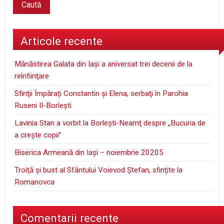
Articole recente
Mănăstirea Galata din Iaşi a aniversat trei decenii de la
reînfiinţare
Sfinţii Împărați Constantin și Elena, serbaţi în Parohia
Ruseni II-Borleşti
Lavinia Stan a vorbit la Borleşti-Neamţ despre „Bucuria de
a creşte copii”
Biserica Armeană din Iași – noiembrie 20205
Troiţă şi bust al Sfântului Voievod Ştefan, sfinţite la
Romanovca
Comentarii recente