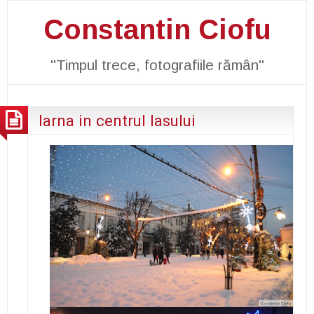
Constantin Ciofu
"Timpul trece, fotografiile rămân"
Iarna in centrul Iasului