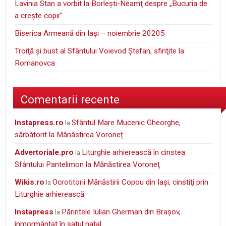
Lavinia Stan a vorbit la Borleşti-Neamţ despre „Bucuria de
a creşte copii”
Biserica Armeană din Iași – noiembrie 20205
Troiţă şi bust al Sfântului Voievod Ştefan, sfinţite la
Romanovca
Comentarii recente
instapress.ro
Sfântul Mare Mucenic Gheorghe,
la
sărbătorit la Mănăstirea Voroneț
Advertoriale.pro
Liturghie arhierească în cinstea
la
Sfântului Pantelimon la Mănăstirea Voroneţ
wikis.ro
Ocrotitorii Mănăstirii Copou din Iaşi, cinstiţi prin
la
Liturghie arhierească
Instapress
Părintele Iulian Gherman din Braşov,
la
înmormântat în satul natal