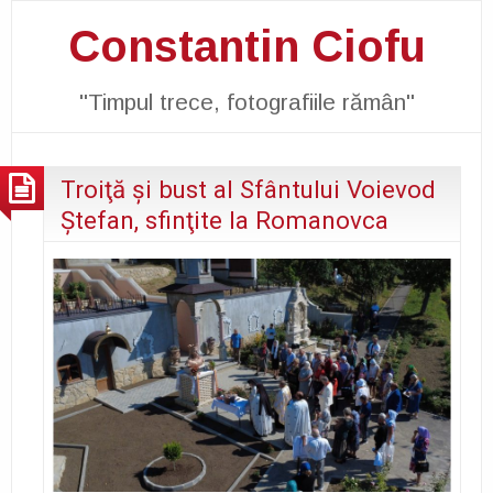
Constantin Ciofu
"Timpul trece, fotografiile rămân"
Troiţă şi bust al Sfântului Voievod
Ştefan, sfinţite la Romanovca