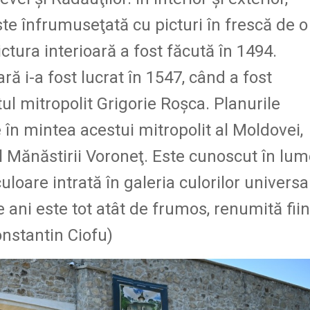
ste înfrumuseţată cu picturi în frescă de o
ictura interioară a fost făcută în 1494.
ă i-a fost lucrat în 1547, când a fost
ul mitropolit Grigorie Roşca. Planurile
 în mintea acestui mitropolit al Moldovei,
l Mănăstirii Voroneţ. Este cunoscut în lu
uloare intrată în galeria culorilor universa
 ani este tot atât de frumos, renumită fii
onstantin Ciofu)