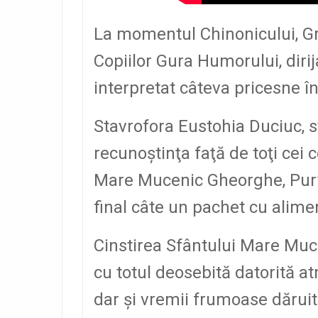
La momentul Chinonicului, Gr
Copiilor Gura Humorului, dirij
interpretat câteva pricesne î
Stavrofora Eustohia Duciuc, s
recunoştinţa faţă de toţi cei 
Mare Mucenic Gheorghe, Purtăt
final câte un pachet cu alime
Cinstirea Sfântului Mare Muc
cu totul deosebită datorită 
dar şi vremii frumoase dărui