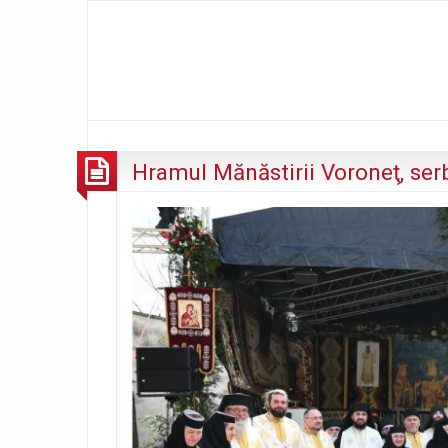
Hramul Mănăstirii Voroneţ, ser