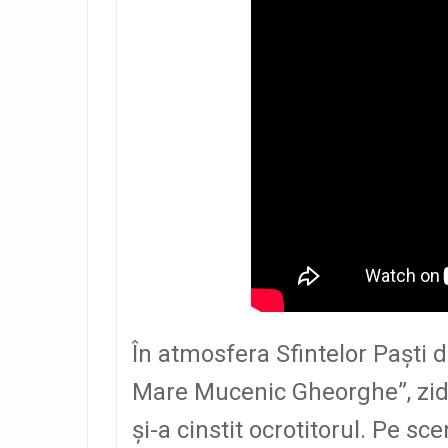
În atmosfera Sfintelor Paşti d
Mare Mucenic Gheorghe”, zidi
şi-a cinstit ocrotitorul. Pe s