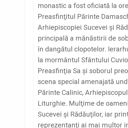
monastic a fost oficiată la ore
Preasfinţitul Părinte Damasch
Arhiepiscopiei Sucevei şi Rădă
principală a mănăstirii de sobo
în dangătul clopotelor. Ierarh
la mormântul Sfântului Cuvios 
Preasfinţia Sa şi soborul preo
scena special amenajată unde
Părinte Calinic, Arhiepiscopul
Liturghie. Mulţime de oameni 
Sucevei şi Rădăuţilor, iar prin
reprezentanţi ai mai multor in