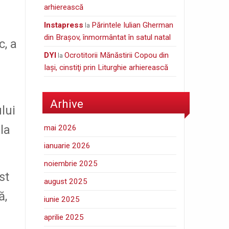
arhierească
Instapress
Părintele Iulian Gherman
la
din Braşov, înmormântat în satul natal
c, a
DYI
Ocrotitorii Mănăstirii Copou din
la
Iaşi, cinstiţi prin Liturghie arhierească
Arhive
lui
la
mai 2026
ianuarie 2026
noiembrie 2025
st
august 2025
ă,
iunie 2025
aprilie 2025