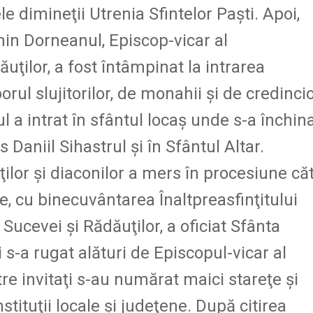
le dimineţii Utrenia Sfintelor Paşti. Apoi,
in Dorneanul, Episcop-vicar al
uţilor, a fost întâmpinat la intrarea
rul slujitorilor, de monahii şi de credincio
ul a intrat în sfântul locaş unde s-a închin
Daniil Sihastrul şi în Sfântul Altar.
ţilor şi diaconilor a mers în procesiune că
, cu binecuvântarea Înaltpreasfinţitului
 Sucevei şi Rădăuţilor, a oficiat Sfânta
s-a rugat alături de Episcopul-vicar al
tre invitaţi s-au numărat maici stareţe şi
stituţii locale şi judeţene. După citirea