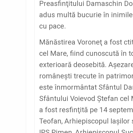
Preasfinţitului Damaschin Dor
adus multă bucurie în inimile 
cu pace.
Mănăstirea Voroneţ a fost cti
cel Mare, fiind cunoscută în t
exterioară deosebită. Aşeza
româneşti trecute în patrim
este înmormântat Sfântul Dani
Sfântului Voievod Ştefan cel 
a fost resfinţită pe 14 septem
Teofan, Arhiepiscopul Iaşilor 
IPS Pimen, Arhiepiscopul Suceve