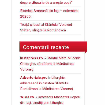
despre „Bucuria de a creşte copii”
Biserica Armeană din Iași – noiembrie
20205
Troiţă şi bust al Sfântului Voievod
Ştefan, sfinţite la Romanovca
Comentarii recente
instapress.ro
Sfântul Mare Mucenic
la
Gheorghe, sărbătorit la Mănăstirea
Voroneț
Advertoriale.pro
Liturghie
la
arhierească în cinstea Sfântului
Pantelimon la Mănăstirea Voroneţ
wikis.ro
Ocrotitorii Mănăstirii Copou
la
din Iaşi, cinstiţi prin Liturghie