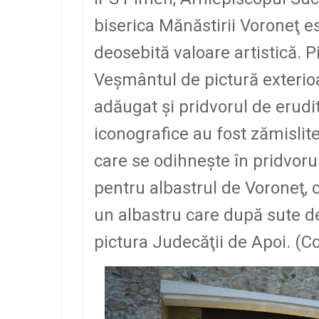
biserica Mănăstirii Voroneţ e
deosebită valoare artistică. P
Veşmântul de pictură exterioar
adăugat şi pridvorul de erudit
iconografice au fost zămislite
care se odihneşte în pridvoru
pentru albastrul de Voroneţ, c
un albastru care după sute de
pictura Judecăţii de Apoi. (C