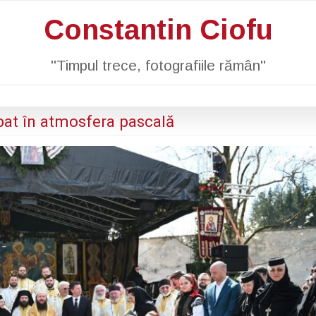
Constantin Ciofu
"Timpul trece, fotografiile rămân"
bat în atmosfera pascală