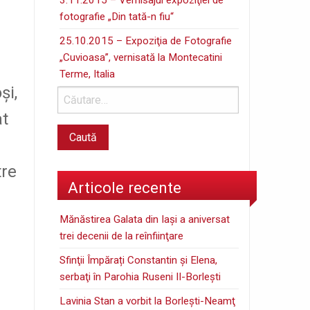
fotografie „Din tată-n fiu“
25.10.2015 – Expoziţia de Fotografie
„Cuvioasa”, vernisată la Montecatini
Terme, Italia
şi,
at
tre
Articole recente
Mănăstirea Galata din Iaşi a aniversat
trei decenii de la reînfiinţare
Sfinţii Împărați Constantin și Elena,
serbaţi în Parohia Ruseni II-Borleşti
Lavinia Stan a vorbit la Borleşti-Neamţ