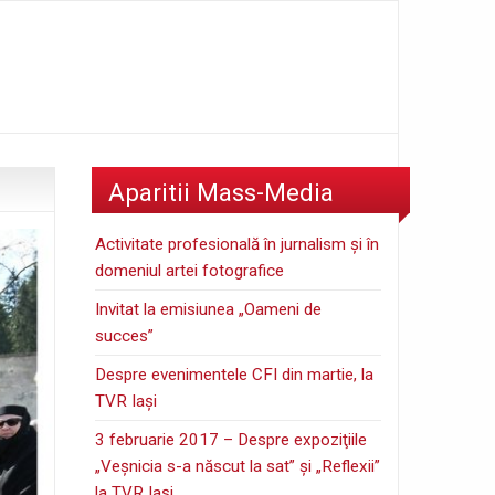
Aparitii Mass-Media
Activitate profesională în jurnalism şi în
domeniul artei fotografice
Invitat la emisiunea „Oameni de
succes”
Despre evenimentele CFI din martie, la
TVR Iaşi
3 februarie 2017 – Despre expoziţiile
„Veşnicia s-a născut la sat” şi „Reflexii”
la TVR Iaşi