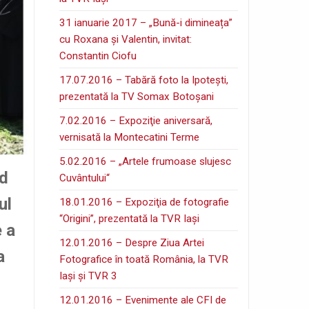
31 ianuarie 2017 – „Bună-i dimineața”
cu Roxana și Valentin, invitat:
Constantin Ciofu
17.07.2016 – Tabără foto la Ipoteşti,
prezentată la TV Somax Botoşani
7.02.2016 – Expoziţie aniversară,
vernisată la Montecatini Terme
5.02.2016 – „Artele frumoase slujesc
od
Cuvântului“
ul
18.01.2016 – Expoziţia de fotografie
“Origini”, prezentată la TVR Iaşi
e a
12.01.2016 – Despre Ziua Artei
a
Fotografice în toată România, la TVR
Iaşi şi TVR 3
12.01.2016 – Evenimente ale CFI de