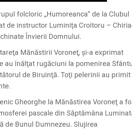
upul folcloric „Humoreanca” de la Clubul
at de instructor Luminița Croitoru – Chiria
nchinate Învierii Domnului.
tareţa Mănăstirii Voroneţ, şi-a exprimat
ce au înălţat rugăciuni la pomenirea Sfântu
orul de Biruinţă. Toţi pelerinii au primit 
nte.
enic Gheorghe la Mănăstirea Voroneţ a fo
atmosferei pascale din Săptămâna Luminat
tă de Bunul Dumnezeu. Slujirea