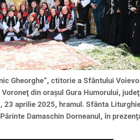
ic Gheorghe”, ctitorie a Sfântului Voiev
 Voroneţ din oraşul Gura Humorului, judeţ
, 23 aprilie 2025, hramul. Sfânta Liturghi
l Părinte Damaschin Dorneanul, în prezenţ