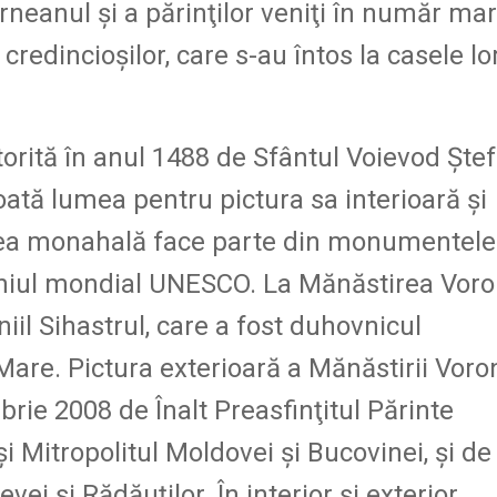
neanul şi a părinţilor veniţi în număr mar
credincioşilor, care s-au întos la casele lo
torită în anul 1488 de Sfântul Voievod Şte
oată lumea pentru pictura sa interioară şi
rea monahală face parte din monumentele
oniul mondial UNESCO. La Mănăstirea Voro
il Sihastrul, care a fost duhovnicul
Mare. Pictura exterioară a Mănăstirii Voro
brie 2008 de Înalt Preasfinţitul Părinte
şi Mitropolitul Moldovei şi Bucovinei, şi de
i şi Rădăuţilor. În interior şi exterior,