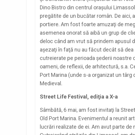
Dino Bistro din centrul oraşului Limass
pregătite de un bucătar român. De aici, 
portiere. Am fost foarte amuzaţi de mega
asemenea onorat să aibă un grup de clien
deloc când am vrut să prindem apusul de 
aşezaţi în faţă nu au făcut decât să dea 
cutreierate pe perioada şederii noastre d
oameni, de reflexii, de arhitectură, s.a.
Port Marina (unde s-a organizat un târg d
Medieval.
Street Life Festival, ediţia a X-a
Sâmbătă, 6 mai, am fost invitaţi la Street
Old Port Marina. Evenimentul a reunit arti
lucrări realizate de ei. Am avut parte d