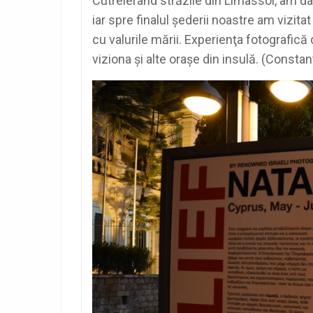
Cutreierând străzile din Limassol, am da
iar spre finalul şederii noastre am vizit
cu valurile mării. Experienţa fotografică
viziona şi alte oraşe din insulă. (Constan