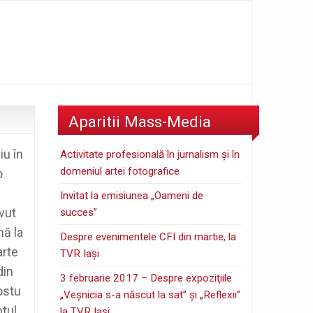
Aparitii Mass-Media
iu în
Activitate profesională în jurnalism şi în
domeniul artei fotografice
o
Invitat la emisiunea „Oameni de
vut
succes”
nă la
Despre evenimentele CFI din martie, la
arte
TVR Iaşi
din
3 februarie 2017 – Despre expoziţiile
postu
„Veşnicia s-a născut la sat” şi „Reflexii”
ntul
la TVR Iaşi