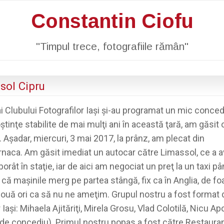
Constantin Ciofu
"Timpul trece, fotografiile rămân"
sol Cipru
i Clubului Fotografilor Iaşi şi-au programat un mic conced
ştinţe stabilite de mai mulţi ani în această ţară, am găsit 
. Aşadar, miercuri, 3 mai 2017, la prânz, am plecat din
Larnaca. Am găsit imediat un autocar către Limassol, ce a a
ât în staţie, iar de aici am negociat un preţ la un taxi pâ
ă maşinile merg pe partea stângă, fix ca în Anglia, de fo
ouă ori ca să nu ne ameţim. Grupul nostru a fost format 
Iaşi: Mihaela Ajităriţi, Mirela Grosu, Vlad Colotilă, Nicu A
to de concediu). Primul nostru popas a fost către Restaura