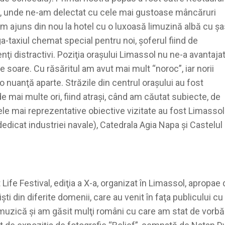
ol, unde ne-am delectat cu cele mai gustoase mâncăruri
am ajuns din nou la hotel cu o luxoasă limuzină albă cu ş
-taxiul chemat special pentru noi, şoferul fiind de
ţi distractivi. Poziţia oraşului Limassol nu ne-a avantaja
soare. Cu răsăritul am avut mai mult “noroc”, iar norii
o nuanţă aparte. Străzile din centrul oraşului au fost
e mai multe ori, fiind atraşi, când am căutat subiecte, de
 Cele mai reprezentative obiective vizitate au fost Limassol
edicat industriei navale), Catedrala Agia Napa şi Castelul
 Life Festival, ediţia a X-a, organizat în Limassol, apropae
şti din diferite domenii, care au venit în faţa publicului cu
e muzică şi am găsit mulţi români cu care am stat de vorbă