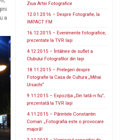
ir,
Ziua Artei Fotografice
ini
12.01.2016 – Despre Fotografie, la
u a
IMPACT FM
16.12.2015 – Evenimente fotografice,
prezentate la TVR Iaşi
4.12.2015 – Întâlnire de suflet a
Clubului Fotografilor din Iaşi
18.11.2015 – Prelegeri despre
Fotografie la Casa de Cultura „Mihai
Ursachi“
9.11.2015 – Expoziţia „Din tată-n fiu”,
prezentată la TVR Iaşi
4.11.2015 – Părintele Constantin
Coman: „Fotografia este o provocare
majoră!
3.11.2015 – Vernisajul expoziţiei de