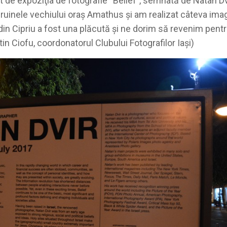
t de expoziţia de fotografie “Belief”, semnată de Natan Dv
at ruinele vechiului oraş Amathus şi am realizat câteva imag
 din Cipriu a fost una plăcută şi ne dorim să revenim pentr
tin Ciofu, coordonatorul Clubului Fotografilor Iaşi)