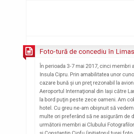
Foto-tură de concediu în Limas
În perioada 3-7 mai 2017, cinci membri a
Insula Cipru. Prin amabilitatea unor cuno
cazare bună şi un preţ rezonabil la avion
Aeroportul Internaţional din Iaşi către 
la bord puţin peste zece oameni. Am cobor
hotel. Cu greu ne-am obişnuit să vedem c
multe ori preferând să ne asigurăm de d
următorii membri ai Clubului Fotografilor 
şi Constantin Ciofu (iniţiatorul turei fo