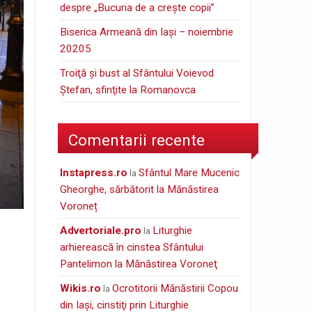
despre „Bucuria de a creşte copii”
Biserica Armeană din Iași – noiembrie
20205
Troiţă şi bust al Sfântului Voievod
Ştefan, sfinţite la Romanovca
Comentarii recente
instapress.ro
Sfântul Mare Mucenic
la
Gheorghe, sărbătorit la Mănăstirea
Voroneț
Advertoriale.pro
Liturghie
la
arhierească în cinstea Sfântului
Pantelimon la Mănăstirea Voroneţ
wikis.ro
Ocrotitorii Mănăstirii Copou
la
din Iaşi, cinstiţi prin Liturghie