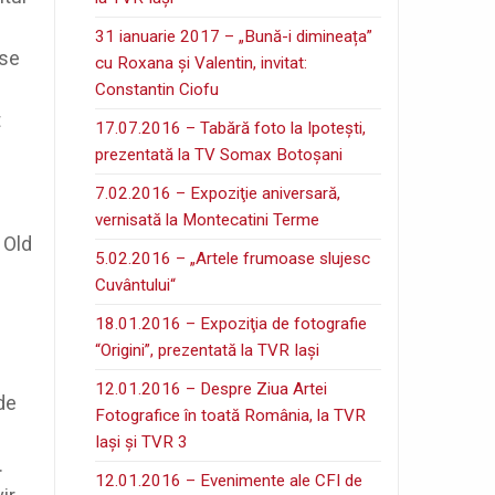
31 ianuarie 2017 – „Bună-i dimineața”
ase
cu Roxana și Valentin, invitat:
Constantin Ciofu
t
17.07.2016 – Tabără foto la Ipoteşti,
prezentată la TV Somax Botoşani
7.02.2016 – Expoziţie aniversară,
vernisată la Montecatini Terme
 Old
5.02.2016 – „Artele frumoase slujesc
Cuvântului“
18.01.2016 – Expoziţia de fotografie
“Origini”, prezentată la TVR Iaşi
12.01.2016 – Despre Ziua Artei
 de
Fotografice în toată România, la TVR
Iaşi şi TVR 3
.
12.01.2016 – Evenimente ale CFI de