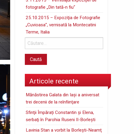
fotografie „Din tată-n fiu“
25.10.2015 – Expoziţia de Fotografie
„Cuvioasa”, vernisată la Montecatini
Terme, Italia
Articole recente
Mănăstirea Galata din Iaşi a aniversat
trei decenii de la reînfiinţare
Sfinţii Împărați Constantin și Elena,
serbaţi în Parohia Ruseni II-Borleşti
Lavinia Stan a vorbit la Borleşti-Neamţ