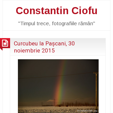
Constantin Ciofu
"Timpul trece, fotografiile rămân"
Curcubeu la Paşcani, 30
noiembrie 2015