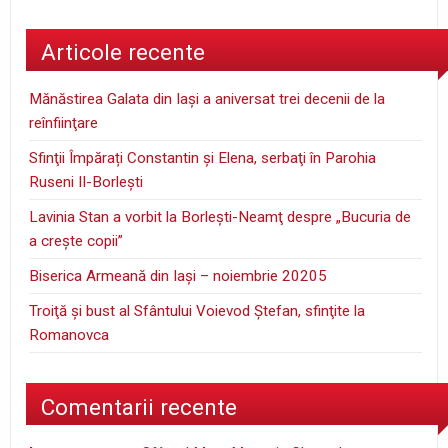
Articole recente
Mănăstirea Galata din Iaşi a aniversat trei decenii de la
reînfiinţare
Sfinţii Împărați Constantin și Elena, serbaţi în Parohia
Ruseni II-Borleşti
Lavinia Stan a vorbit la Borleşti-Neamţ despre „Bucuria de
a creşte copii”
Biserica Armeană din Iași – noiembrie 20205
Troiţă şi bust al Sfântului Voievod Ştefan, sfinţite la
Romanovca
Comentarii recente