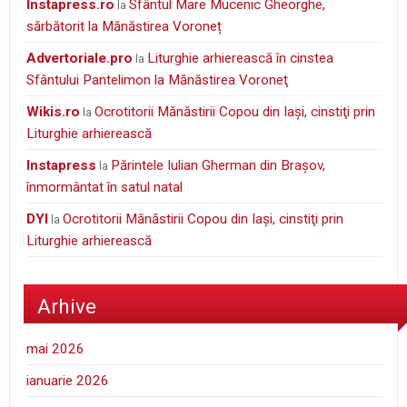
instapress.ro
Sfântul Mare Mucenic Gheorghe,
la
sărbătorit la Mănăstirea Voroneț
Advertoriale.pro
Liturghie arhierească în cinstea
la
Sfântului Pantelimon la Mănăstirea Voroneţ
wikis.ro
Ocrotitorii Mănăstirii Copou din Iaşi, cinstiţi prin
la
Liturghie arhierească
Instapress
Părintele Iulian Gherman din Braşov,
la
înmormântat în satul natal
DYI
Ocrotitorii Mănăstirii Copou din Iaşi, cinstiţi prin
la
Liturghie arhierească
Arhive
mai 2026
ianuarie 2026