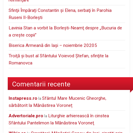
reînfiinţare
Sfinţii Împărați Constantin și Elena, serbaţi în Parohia
Ruseni II-Borleşti
Lavinia Stan a vorbit la Borleşti-Neamţ despre „Bucuria de
a creşte copii”
Biserica Armeană din Iași – noiembrie 20205
Troiţă şi bust al Sfântului Voievod Ştefan, sfinţite la
Romanovca
Comentarii recente
instapress.ro
Sfântul Mare Mucenic Gheorghe,
la
sărbătorit la Mănăstirea Voroneț
Advertoriale.pro
Liturghie arhierească în cinstea
la
Sfântului Pantelimon la Mănăstirea Voroneţ