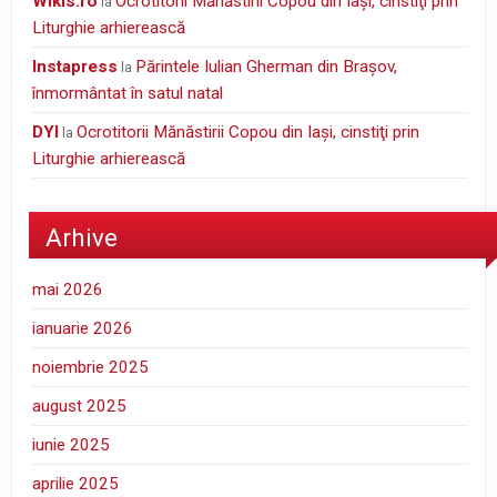
wikis.ro
Ocrotitorii Mănăstirii Copou din Iaşi, cinstiţi prin
la
Liturghie arhierească
Instapress
Părintele Iulian Gherman din Braşov,
la
înmormântat în satul natal
DYI
Ocrotitorii Mănăstirii Copou din Iaşi, cinstiţi prin
la
Liturghie arhierească
Arhive
mai 2026
ianuarie 2026
noiembrie 2025
august 2025
iunie 2025
aprilie 2025