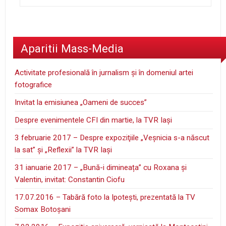
Aparitii Mass-Media
Activitate profesională în jurnalism şi în domeniul artei
fotografice
Invitat la emisiunea „Oameni de succes”
Despre evenimentele CFI din martie, la TVR Iaşi
3 februarie 2017 – Despre expoziţiile „Veşnicia s-a născut
la sat” şi „Reflexii” la TVR Iaşi
31 ianuarie 2017 – „Bună-i dimineața” cu Roxana și
Valentin, invitat: Constantin Ciofu
17.07.2016 – Tabără foto la Ipoteşti, prezentată la TV
Somax Botoşani