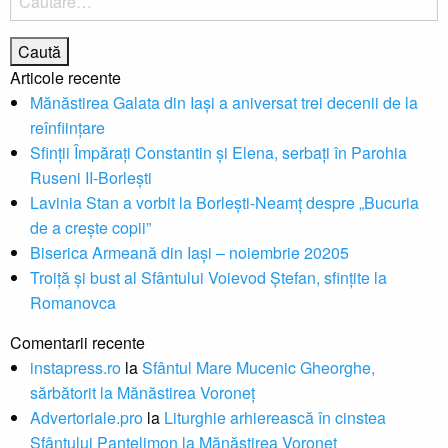
după:
Articole recente
Mănăstirea Galata din Iaşi a aniversat trei decenii de la
reînfiinţare
Sfinţii Împărați Constantin și Elena, serbaţi în Parohia
Ruseni II-Borleşti
Lavinia Stan a vorbit la Borleşti-Neamţ despre „Bucuria
de a creşte copii”
Biserica Armeană din Iași – noiembrie 20205
Troiţă şi bust al Sfântului Voievod Ştefan, sfinţite la
Romanovca
Comentarii recente
instapress.ro
la
Sfântul Mare Mucenic Gheorghe,
sărbătorit la Mănăstirea Voroneț
Advertoriale.pro
la
Liturghie arhierească în cinstea
Sfântului Pantelimon la Mănăstirea Voroneţ