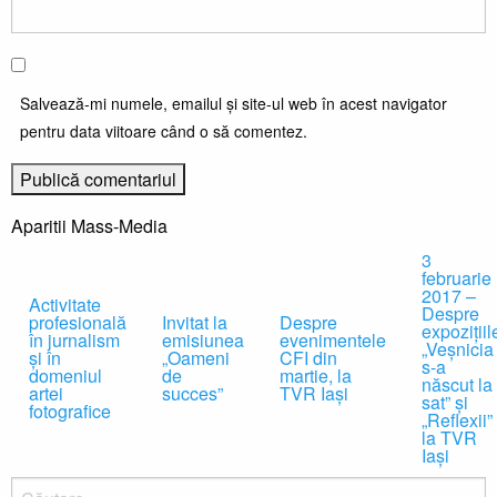
Salvează-mi numele, emailul și site-ul web în acest navigator
pentru data viitoare când o să comentez.
Aparitii Mass-Media
3
februarie
2017 –
Activitate
Despre
profesională
Invitat la
Despre
expoziţiil
în jurnalism
emisiunea
evenimentele
„Veşnicia
şi în
„Oameni
CFI din
s-a
domeniul
de
martie, la
născut la
artei
succes”
TVR Iaşi
sat” şi
fotografice
„Reflexii”
la TVR
Iaşi
Caută