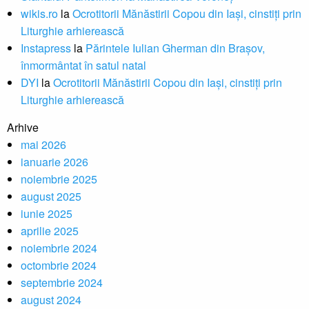
wikis.ro
la
Ocrotitorii Mănăstirii Copou din Iaşi, cinstiţi prin
Liturghie arhierească
Instapress
la
Părintele Iulian Gherman din Braşov,
înmormântat în satul natal
DYI
la
Ocrotitorii Mănăstirii Copou din Iaşi, cinstiţi prin
Liturghie arhierească
Arhive
mai 2026
ianuarie 2026
noiembrie 2025
august 2025
iunie 2025
aprilie 2025
noiembrie 2024
octombrie 2024
septembrie 2024
august 2024