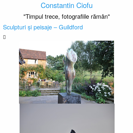
Constantin Ciofu
"Timpul trece, fotografiile rămân"
Sculpturi şi peisaje – Guildford