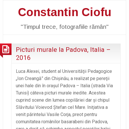
Constantin Ciofu
"Timpul trece, fotografiile rămân"
Picturi murale la Padova, Italia –
2016
Luca Alexei, student al Universităţii Pedagogice
„Ion Creangă” din Chişinău, a realizat pe pereţii
unei hale din în oraşul Padova – Italia (strada Via
Tunisi) câteva picturi murale inedite. Acestea
cuprind scene din lumea copilăriei dar şi chipul
Slăvitului Voievod Ştefan cel Mare. Iniţiativa a
venit părintelui Vasile Corja, preot pentru
comunitatea românilor basarabeni din Padova,
care a dorit să schimbe aspectul pereţilor halei