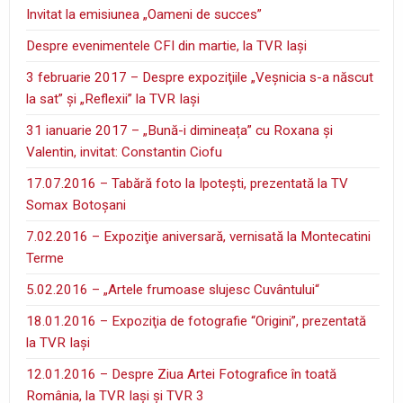
Invitat la emisiunea „Oameni de succes”
Despre evenimentele CFI din martie, la TVR Iaşi
3 februarie 2017 – Despre expoziţiile „Veşnicia s-a născut
la sat” şi „Reflexii” la TVR Iaşi
31 ianuarie 2017 – „Bună-i dimineața” cu Roxana și
Valentin, invitat: Constantin Ciofu
17.07.2016 – Tabără foto la Ipoteşti, prezentată la TV
Somax Botoşani
7.02.2016 – Expoziţie aniversară, vernisată la Montecatini
Terme
5.02.2016 – „Artele frumoase slujesc Cuvântului“
18.01.2016 – Expoziţia de fotografie “Origini”, prezentată
la TVR Iaşi
12.01.2016 – Despre Ziua Artei Fotografice în toată
România, la TVR Iaşi şi TVR 3