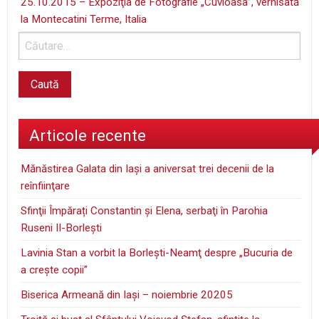
25.10.2015 – Expoziţia de Fotografie „Cuvioasa”, vernisată
la Montecatini Terme, Italia
Articole recente
Mănăstirea Galata din Iaşi a aniversat trei decenii de la
reînfiinţare
Sfinţii Împărați Constantin și Elena, serbaţi în Parohia
Ruseni II-Borleşti
Lavinia Stan a vorbit la Borleşti-Neamţ despre „Bucuria de
a creşte copii”
Biserica Armeană din Iași – noiembrie 20205