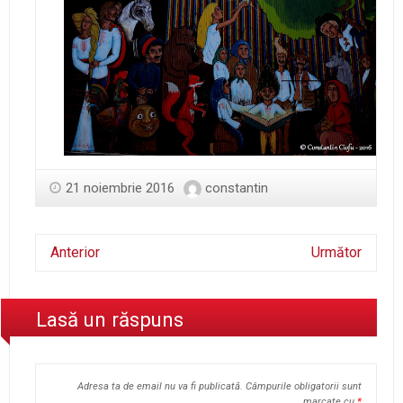
21 noiembrie 2016
constantin
Anterior
Următor
Lasă un răspuns
Adresa ta de email nu va fi publicată.
Câmpurile obligatorii sunt
marcate cu
*