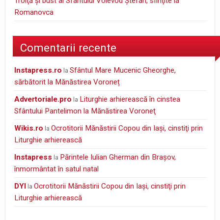
Troiţă şi bust al Sfântului Voievod Ştefan, sfinţite la
Romanovca
Comentarii recente
instapress.ro
Sfântul Mare Mucenic Gheorghe,
la
sărbătorit la Mănăstirea Voroneț
Advertoriale.pro
Liturghie arhierească în cinstea
la
Sfântului Pantelimon la Mănăstirea Voroneţ
wikis.ro
Ocrotitorii Mănăstirii Copou din Iaşi, cinstiţi prin
la
Liturghie arhierească
Instapress
Părintele Iulian Gherman din Braşov,
la
înmormântat în satul natal
DYI
Ocrotitorii Mănăstirii Copou din Iaşi, cinstiţi prin
la
Liturghie arhierească