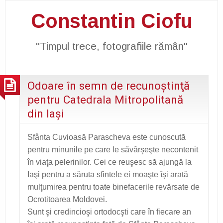
Constantin Ciofu
"Timpul trece, fotografiile rămân"
Odoare în semn de recunoştinţă
pentru Catedrala Mitropolitană
din Iaşi
Sfânta Cuvioasă Parascheva este cunoscută
pentru minunile pe care le săvârşeşte necontenit
în viaţa pelerinilor. Cei ce reuşesc să ajungă la
Iaşi pentru a săruta sfintele ei moaşte îşi arată
mulţumirea pentru toate binefacerile revărsate de
Ocrotitoarea Moldovei.
Sunt şi credincioşi ortodocşti care în fiecare an