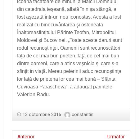
icoana făcătoare de minuni a Maicii Domnului
din catedrala ieşeană, aflată în nişa stângă, a
fost aşezată într-un nou iconostas. Acesta a fost
realizat cu binecuvântarea şi osteneala
Înaltpreasfinţitului Părinte Teofan, Mitropolitul
Moldovei şi Bucovinei. „Toate aceste daruri sunt
rodul recunoştinţei. Oamenii sunt recunoscători
faţă de cel mai bun prieten, faţă de cel mai bun
dintre oameni, care a atins veşnicia şi care s-a
sfinţit în viaţă. Mereu pelerinii aduc recunoştinţa
lor faţă de prietena lor cea mai bună – Sfânta
Cuvioasă Parascheva“, a adăugat părintele
Valerian Radu.
13 octombrie 2016
constantin
Anterior
Următor