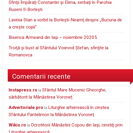
Sfinţii Împărați Constantin și Elena, serbaţi în Parohia
Ruseni II-Borleşti
Lavinia Stan a vorbit la Borleşti-Neamţ despre „Bucuria de
a creşte copii”
Biserica Armeană din Iași – noiembrie 20205
Troiţă şi bust al Sfântului Voievod Ştefan, sfinţite la
Romanovca
Comentarii recente
instapress.ro
Sfântul Mare Mucenic Gheorghe,
la
sărbătorit la Mănăstirea Voroneț
Advertoriale.pro
Liturghie arhierească în cinstea
la
Sfântului Pantelimon la Mănăstirea Voroneţ
wikis.ro
Ocrotitorii Mănăstirii Copou din Iaşi, cinstiţi prin
la
Liturghie arhierească