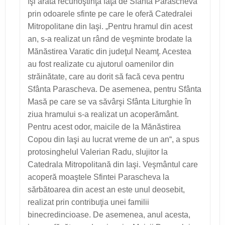
îşi arată recunoştinţa faţă de Sfânta Parascheva
prin odoarele sfinte pe care le oferă Catedralei
Mitropolitane din Iaşi. „Pentru hramul din acest
an, s-a realizat un rând de veşminte brodate la
Mănăstirea Varatic din judeţul Neamţ. Acestea
au fost realizate cu ajutorul oamenilor din
străinătate, care au dorit să facă ceva pentru
Sfânta Parascheva. De asemenea, pentru Sfânta
Masă pe care se va săvârşi Sfânta Liturghie în
ziua hramului s-a realizat un acoperământ.
Pentru acest odor, maicile de la Mănăstirea
Copou din Iaşi au lucrat vreme de un an“, a spus
protosinghelul Valerian Radu, slujitor la
Catedrala Mitropolitană din Iaşi. Veşmântul care
acoperă moaştele Sfintei Parascheva la
sărbătoarea din acest an este unul deosebit,
realizat prin contribuţia unei familii
binecredincioase. De asemenea, anul acesta,