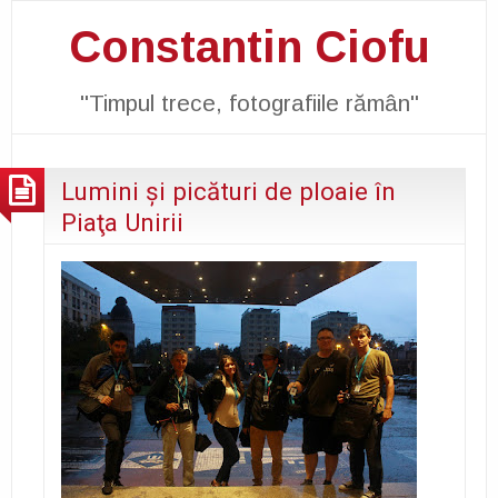
Constantin Ciofu
"Timpul trece, fotografiile rămân"
Lumini şi picături de ploaie în
Piaţa Unirii