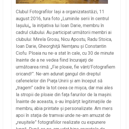
Clubul Fotografilor Iaşi
a organizat
astăzi, 11
august 2016, tura foto „Luminile serii
în centrul
Iaşului
„,
la iniţiativa lui Ioan Darie, membru în
cadrul clubului. Au participat următorii membri ai
clubului: Mirela Grosu, Nicu Apostu, Radu Stoica,
Ioan Darie, Gheorghiţă Nemţanu şi Constantin
Ciofu. Ploaia nu ne-a stat în cale, cu 30 de minute
înainte de a ne vedea fiind încurajaţi de
următoarea rimă: „Fie ploaie, fie vânt/Fotografiem
oricand!”. Ne-am adunat gangul din dreptul
cafenelelor din Piaţa Unirii şi am început să
„tragem” cadre la tot ceea ce mişca, dar mai ales
la stropii de ploaie din faţa farurilor de la maşini.
Înainte de aceasta, s-au împărţit legitimaţiile de
membru, abia printate şi personalizate. Am mers
apoi în staţia de tramvai unde ne-am amuzat de
„reuşitele” fotografiilor realizate cu expunere