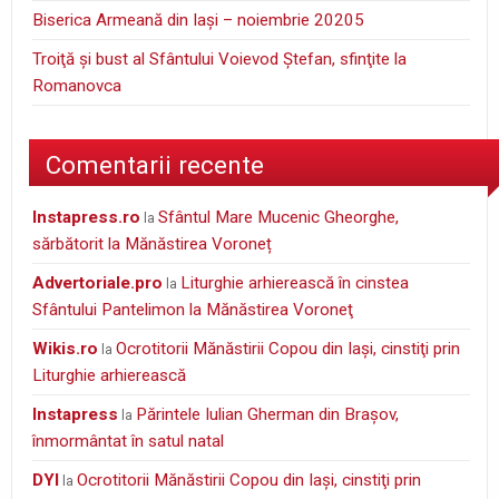
Biserica Armeană din Iași – noiembrie 20205
Troiţă şi bust al Sfântului Voievod Ştefan, sfinţite la
Romanovca
Comentarii recente
instapress.ro
Sfântul Mare Mucenic Gheorghe,
la
sărbătorit la Mănăstirea Voroneț
Advertoriale.pro
Liturghie arhierească în cinstea
la
Sfântului Pantelimon la Mănăstirea Voroneţ
wikis.ro
Ocrotitorii Mănăstirii Copou din Iaşi, cinstiţi prin
la
Liturghie arhierească
Instapress
Părintele Iulian Gherman din Braşov,
la
înmormântat în satul natal
DYI
Ocrotitorii Mănăstirii Copou din Iaşi, cinstiţi prin
la