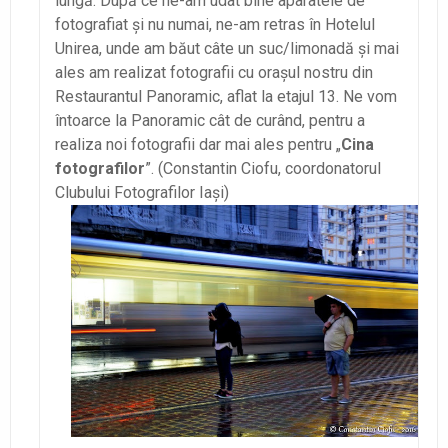
lungă. După ce ne-am udat bine aparatele de
fotografiat şi nu numai, ne-am retras în Hotelul
Unirea, unde am băut câte un suc/
limonad
ă şi mai
ales am realizat fotografii cu oraşul nostru din
Restaurantul Panoramic, aflat la etajul 13. Ne vom
întoarce la Panoramic cât de curând, pentru a
realiza noi fotografii dar mai ales pentru „
Cina
fotografilor
”. (Constantin Ciofu, coordonatorul
Clubului Fotografilor Iaşi)