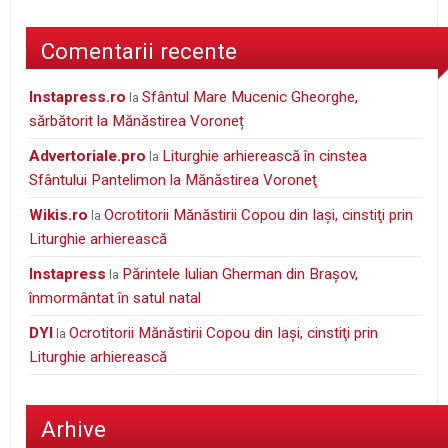
Comentarii recente
instapress.ro
Sfântul Mare Mucenic Gheorghe,
la
sărbătorit la Mănăstirea Voroneț
Advertoriale.pro
Liturghie arhierească în cinstea
la
Sfântului Pantelimon la Mănăstirea Voroneţ
wikis.ro
Ocrotitorii Mănăstirii Copou din Iaşi, cinstiţi prin
la
Liturghie arhierească
Instapress
Părintele Iulian Gherman din Braşov,
la
înmormântat în satul natal
DYI
Ocrotitorii Mănăstirii Copou din Iaşi, cinstiţi prin
la
Liturghie arhierească
Arhive