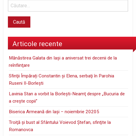
Articole recente
Mănăstirea Galata din Iaşi a aniversat trei decenii de la
reînfiinţare
Sfinţii Împărați Constantin și Elena, serbaţi în Parohia
Ruseni II-Borleşti
Lavinia Stan a vorbit la Borleşti-Neamţ despre „Bucuria de
a creşte copii”
Biserica Armeană din Iași – noiembrie 20205
Troiţă şi bust al Sfântului Voievod Ştefan, sfinţite la
Romanovca