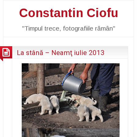
Constantin Ciofu
"Timpul trece, fotografiile rămân"
La stână – Neamţ iulie 2013