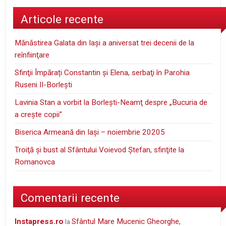
Articole recente
Mănăstirea Galata din Iaşi a aniversat trei decenii de la
reînfiinţare
Sfinţii Împărați Constantin și Elena, serbaţi în Parohia
Ruseni II-Borleşti
Lavinia Stan a vorbit la Borleşti-Neamţ despre „Bucuria de
a creşte copii”
Biserica Armeană din Iași – noiembrie 20205
Troiţă şi bust al Sfântului Voievod Ştefan, sfinţite la
Romanovca
Comentarii recente
instapress.ro
Sfântul Mare Mucenic Gheorghe,
la