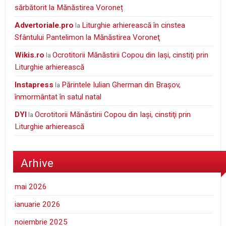
sărbătorit la Mănăstirea Voroneț
Advertoriale.pro
Liturghie arhierească în cinstea
la
Sfântului Pantelimon la Mănăstirea Voroneţ
wikis.ro
Ocrotitorii Mănăstirii Copou din Iaşi, cinstiţi prin
la
Liturghie arhierească
Instapress
Părintele Iulian Gherman din Braşov,
la
înmormântat în satul natal
DYI
Ocrotitorii Mănăstirii Copou din Iaşi, cinstiţi prin
la
Liturghie arhierească
Arhive
mai 2026
ianuarie 2026
noiembrie 2025