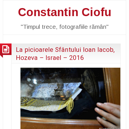
Constantin Ciofu
"Timpul trece, fotografiile rămân"
La picioarele Sfântului Ioan Iacob,
Hozeva – Israel – 2016