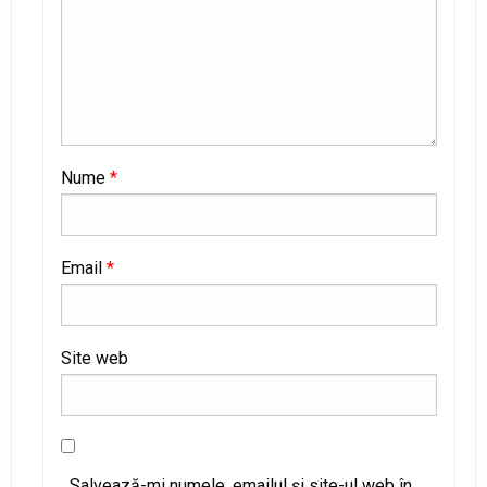
Nume
*
Email
*
Site web
Salvează-mi numele, emailul și site-ul web în