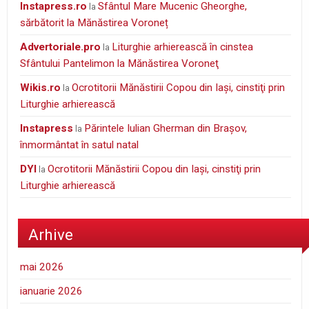
instapress.ro
Sfântul Mare Mucenic Gheorghe,
la
sărbătorit la Mănăstirea Voroneț
Advertoriale.pro
Liturghie arhierească în cinstea
la
Sfântului Pantelimon la Mănăstirea Voroneţ
wikis.ro
Ocrotitorii Mănăstirii Copou din Iaşi, cinstiţi prin
la
Liturghie arhierească
Instapress
Părintele Iulian Gherman din Braşov,
la
înmormântat în satul natal
DYI
Ocrotitorii Mănăstirii Copou din Iaşi, cinstiţi prin
la
Liturghie arhierească
Arhive
mai 2026
ianuarie 2026