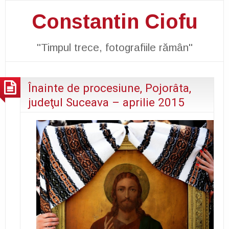
Constantin Ciofu
"Timpul trece, fotografiile rămân"
Înainte de procesiune, Pojorâta,
judeţul Suceava – aprilie 2015