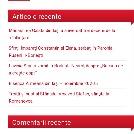
Articole recente
Mănăstirea Galata din Iaşi a aniversat trei decenii de la
reînfiinţare
Sfinţii Împărați Constantin și Elena, serbaţi în Parohia
Ruseni II-Borleşti
Lavinia Stan a vorbit la Borleşti-Neamţ despre „Bucuria de
a creşte copii”
Biserica Armeană din Iași – noiembrie 20205
Troiţă şi bust al Sfântului Voievod Ştefan, sfinţite la
Romanovca
Comentarii recente