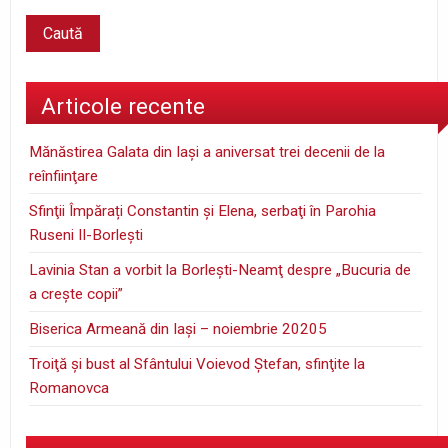
Articole recente
Mănăstirea Galata din Iaşi a aniversat trei decenii de la
reînfiinţare
Sfinţii Împărați Constantin și Elena, serbaţi în Parohia
Ruseni II-Borleşti
Lavinia Stan a vorbit la Borleşti-Neamţ despre „Bucuria de
a creşte copii”
Biserica Armeană din Iași – noiembrie 20205
Troiţă şi bust al Sfântului Voievod Ştefan, sfinţite la
Romanovca