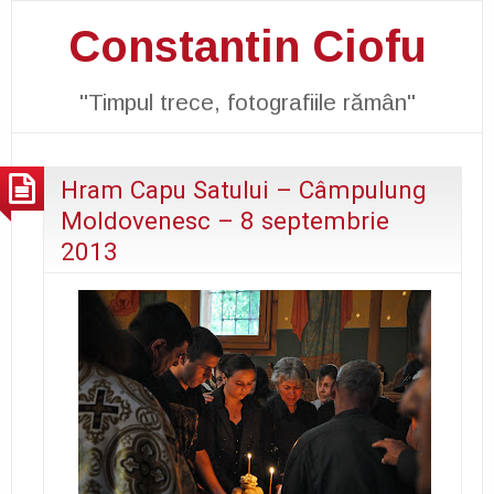
Constantin Ciofu
"Timpul trece, fotografiile rămân"
Hram Capu Satului – Câmpulung
Moldovenesc – 8 septembrie
2013