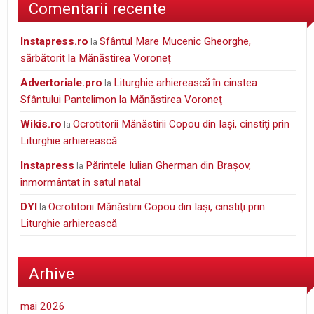
Comentarii recente
instapress.ro
Sfântul Mare Mucenic Gheorghe,
la
sărbătorit la Mănăstirea Voroneț
Advertoriale.pro
Liturghie arhierească în cinstea
la
Sfântului Pantelimon la Mănăstirea Voroneţ
wikis.ro
Ocrotitorii Mănăstirii Copou din Iaşi, cinstiţi prin
la
Liturghie arhierească
Instapress
Părintele Iulian Gherman din Braşov,
la
înmormântat în satul natal
DYI
Ocrotitorii Mănăstirii Copou din Iaşi, cinstiţi prin
la
Liturghie arhierească
Arhive
mai 2026