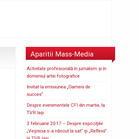
Aparitii Mass-Media
Activitate profesională în jurnalism şi în
domeniul artei fotografice
Invitat la emisiunea „Oameni de
succes”
Despre evenimentele CFI din martie, la
TVR Iaşi
3 februarie 2017 – Despre expoziţiile
„Veşnicia s-a născut la sat” şi „Reflexii”
la TVR Iaşi