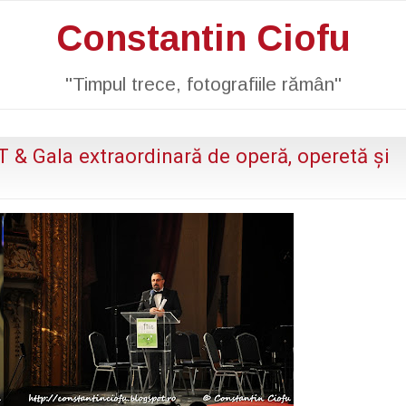
Constantin Ciofu
"Timpul trece, fotografiile rămân"
IT & Gala extraordinară de operă, operetă și