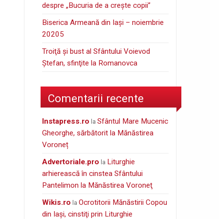
despre „Bucuria de a creşte copii”
Biserica Armeană din Iași – noiembrie
20205
Troiţă şi bust al Sfântului Voievod
Ştefan, sfinţite la Romanovca
Comentarii recente
instapress.ro
Sfântul Mare Mucenic
la
Gheorghe, sărbătorit la Mănăstirea
Voroneț
Advertoriale.pro
Liturghie
la
arhierească în cinstea Sfântului
Pantelimon la Mănăstirea Voroneţ
wikis.ro
Ocrotitorii Mănăstirii Copou
la
din Iaşi, cinstiţi prin Liturghie