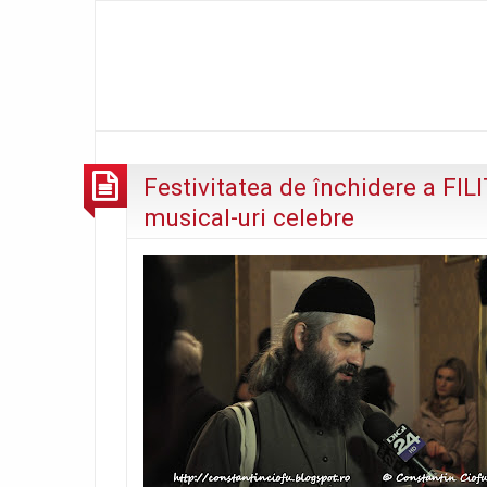
Festivitatea de închidere a FIL
musical-uri celebre