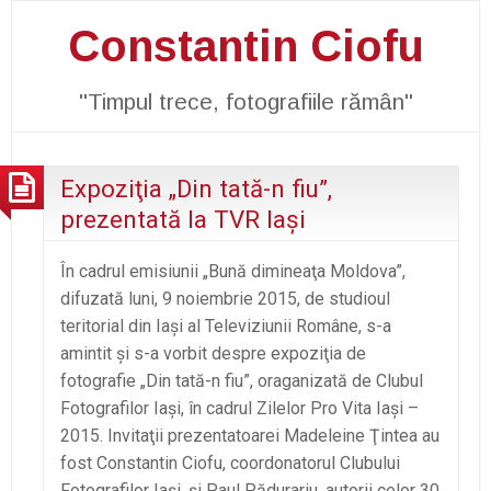
Constantin Ciofu
"Timpul trece, fotografiile rămân"
Expoziţia „Din tată-n fiu”,
prezentată la TVR Iaşi
În cadrul emisiunii „Bună dimineaţa Moldova”,
difuzată luni, 9 noiembrie 2015, de studioul
teritorial din Iaşi al Televiziunii Române, s-a
amintit şi s-a vorbit despre expoziţia de
fotografie „Din tată-n fiu”, oraganizată de Clubul
Fotografilor Iaşi, în cadrul Zilelor Pro Vita Iaşi –
2015. Invitaţii prezentatoarei Madeleine Ţintea au
fost Constantin Ciofu, coordonatorul Clubului
Fotografilor Iaşi, şi Paul Pădurariu, autorii celor 30