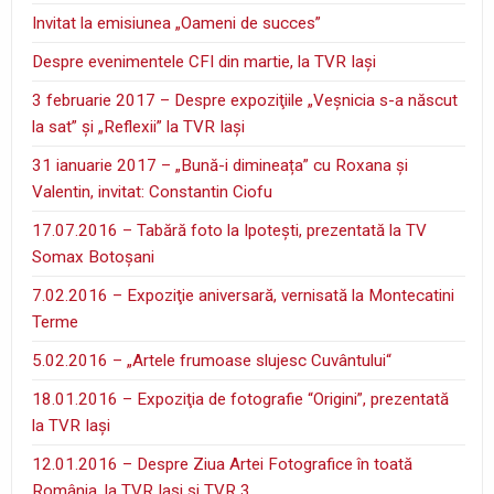
Invitat la emisiunea „Oameni de succes”
Despre evenimentele CFI din martie, la TVR Iaşi
3 februarie 2017 – Despre expoziţiile „Veşnicia s-a născut
la sat” şi „Reflexii” la TVR Iaşi
31 ianuarie 2017 – „Bună-i dimineața” cu Roxana și
Valentin, invitat: Constantin Ciofu
17.07.2016 – Tabără foto la Ipoteşti, prezentată la TV
Somax Botoşani
7.02.2016 – Expoziţie aniversară, vernisată la Montecatini
Terme
5.02.2016 – „Artele frumoase slujesc Cuvântului“
18.01.2016 – Expoziţia de fotografie “Origini”, prezentată
la TVR Iaşi
12.01.2016 – Despre Ziua Artei Fotografice în toată
România, la TVR Iaşi şi TVR 3