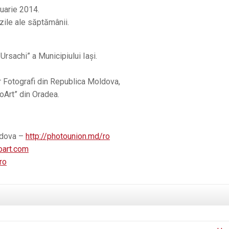
ruarie 2014.
 zile ale săptămânii.
Ursachi” a Municipiului Iaşi.
or Fotografi din Republica Moldova,
oArt” din Oradea.
oldova –
http://photounion.md/ro
oart.com
.ro