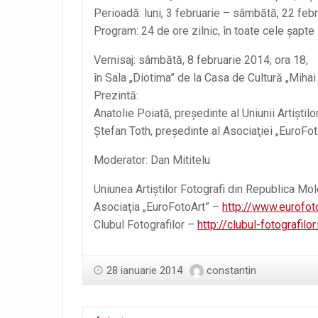
Perioadă: luni, 3 februarie – sâmbătă, 22 feb
Program: 24 de ore zilnic, în toate cele şapte
Vernisaj: sâmbătă, 8 februarie 2014, ora 18,
în Sala „Diotima” de la Casa de Cultură „Mihai 
Prezintă:
Anatolie Poiată, preşedinte al Uniunii Artiştil
Ştefan Toth, preşedinte al Asociaţiei „EuroFot
Moderator: Dan Mititelu
Uniunea Artiştilor Fotografi din Republica M
Asociaţia „EuroFotoArt” –
http://www.eurofot
Clubul Fotografilor –
http://clubul-fotografilor
28 ianuarie 2014
constantin