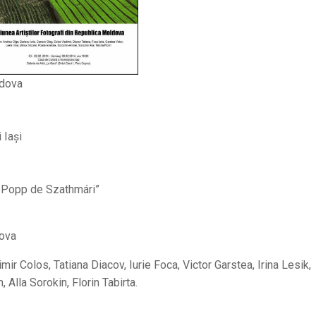
ldova
 Iaşi
ol Popp de Szathmári”
dova
mir Colos, Tatiana Diacov, Iurie Foca, Victor Garstea, Irina Lesik,
 Alla Sorokin, Florin Tabirta.
.