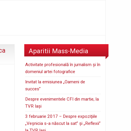
ca
Aparitii Mass-Media
Activitate profesională în jurnalism şi în
domeniul artei fotografice
Invitat la emisiunea „Oameni de
succes”
Despre evenimentele CFI din martie, la
TVR Iaşi
3 februarie 2017 – Despre expoziţiile
„Veşnicia s-a născut la sat” şi „Reflexii”
la TVR Iaşi