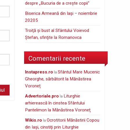
despre „Bucuria de a creşte copii”
Biserica Armeană din Iași – noiembrie
20205
Troiţă şi bust al Sfântului Voievod
Ştefan, sfinţite la Romanovca
Comentarii recente
instapress.ro
Sfântul Mare Mucenic
la
Gheorghe, sărbătorit la Mănăstirea
Voroneț
Advertoriale.pro
Liturghie
la
arhierească în cinstea Sfântului
Pantelimon la Mănăstirea Voroneţ
wikis.ro
Ocrotitorii Mănăstirii Copou
la
din Iaşi, cinstiţi prin Liturghie