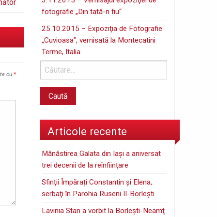
mător
fotografie „Din tată-n fiu“
25.10.2015 – Expoziţia de Fotografie
„Cuvioasa”, vernisată la Montecatini
Terme, Italia
ate cu
*
Articole recente
Mănăstirea Galata din Iaşi a aniversat
trei decenii de la reînfiinţare
Sfinţii Împărați Constantin și Elena,
serbaţi în Parohia Ruseni II-Borleşti
Lavinia Stan a vorbit la Borleşti-Neamţ