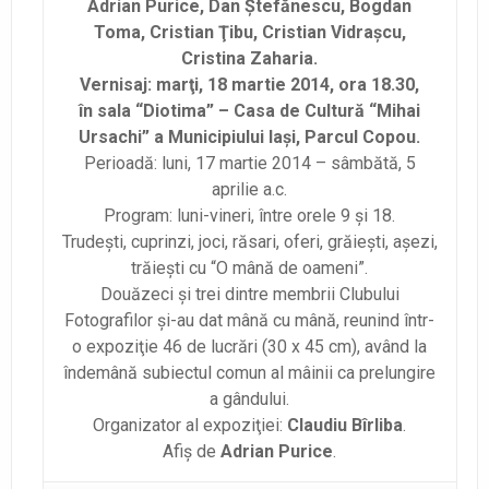
Adrian Purice, Dan Ştefănescu, Bogdan
Toma, Cristian Ţibu, Cristian Vidraşcu,
Cristina Zaharia.
Vernisaj: marţi, 18 martie 2014, ora 18.30,
în sala “Diotima” – Casa de Cultură “Mihai
Ursachi” a Municipiului Iaşi, Parcul Copou.
Perioadă: luni, 17 martie 2014 – sâmbătă, 5
aprilie a.c.
Program: luni-vineri, între orele 9 şi 18.
Trudeşti, cuprinzi, joci, răsari, oferi, grăieşti, aşezi,
trăieşti cu “O mână de oameni”.
Douăzeci şi trei dintre membrii Clubului
Fotografilor şi-au dat mână cu mână, reunind într-
o expoziţie 46 de lucrări (30 x 45 cm), având la
îndemână subiectul comun al mâinii ca prelungire
a gândului.
Organizator al expoziţiei:
Claudiu Bîrliba
.
Afiş de
Adrian Purice
.