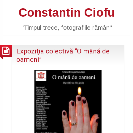
Constantin Ciofu
"Timpul trece, fotografiile rămân"
Expoziţia colectivă “O mână de
oameni”