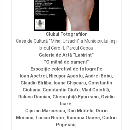
Clubul Fotografilor
Casa de Cultură “Mihai Ursachi” a Municipiului Iaşi
b-dul Carol I, Parcul Copou
Galeria de Artă “Labirint”
“O mână de oameni”
Expoziţie colectivă de fotografie
Ioan Apetrei, Nicuşor Apostu, Andrei Bobu,
Claudiu Bîrliba, Ioana Chişcaru, Constantin
Ciobanu, Constantin Ciofu, Vlad Colotilă,
Raluca Damian, Gheorghiţă Epureanu, Ovidiu
Isare,
Ciprian Marinescu, Dan Mititelu, Dorin
Mocanu, Lucian Nistor, Ramona Oanea, Codrin
Popescu,