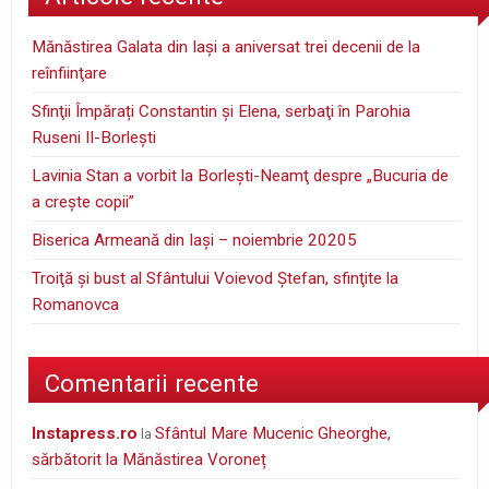
Mănăstirea Galata din Iaşi a aniversat trei decenii de la
reînfiinţare
Sfinţii Împărați Constantin și Elena, serbaţi în Parohia
Ruseni II-Borleşti
Lavinia Stan a vorbit la Borleşti-Neamţ despre „Bucuria de
a creşte copii”
Biserica Armeană din Iași – noiembrie 20205
Troiţă şi bust al Sfântului Voievod Ştefan, sfinţite la
Romanovca
Comentarii recente
instapress.ro
Sfântul Mare Mucenic Gheorghe,
la
sărbătorit la Mănăstirea Voroneț