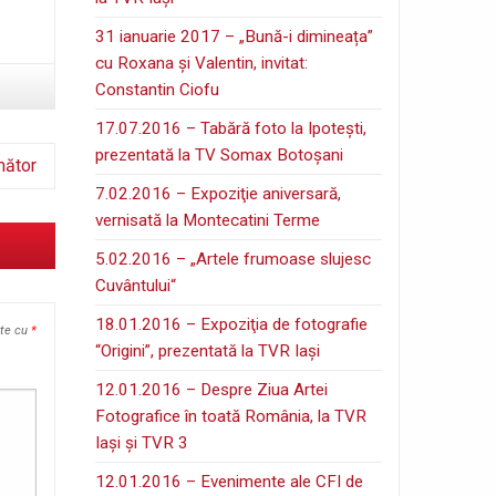
31 ianuarie 2017 – „Bună-i dimineața”
cu Roxana și Valentin, invitat:
Constantin Ciofu
17.07.2016 – Tabără foto la Ipoteşti,
prezentată la TV Somax Botoşani
mător
7.02.2016 – Expoziţie aniversară,
vernisată la Montecatini Terme
5.02.2016 – „Artele frumoase slujesc
Cuvântului“
18.01.2016 – Expoziţia de fotografie
ate cu
*
“Origini”, prezentată la TVR Iaşi
12.01.2016 – Despre Ziua Artei
Fotografice în toată România, la TVR
Iaşi şi TVR 3
12.01.2016 – Evenimente ale CFI de