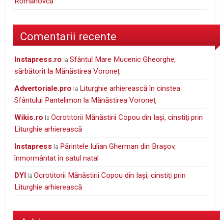
Romanovca
Comentarii recente
instapress.ro
Sfântul Mare Mucenic Gheorghe,
la
sărbătorit la Mănăstirea Voroneț
Advertoriale.pro
Liturghie arhierească în cinstea
la
Sfântului Pantelimon la Mănăstirea Voroneţ
wikis.ro
Ocrotitorii Mănăstirii Copou din Iaşi, cinstiţi prin
la
Liturghie arhierească
Instapress
Părintele Iulian Gherman din Braşov,
la
înmormântat în satul natal
DYI
Ocrotitorii Mănăstirii Copou din Iaşi, cinstiţi prin
la
Liturghie arhierească