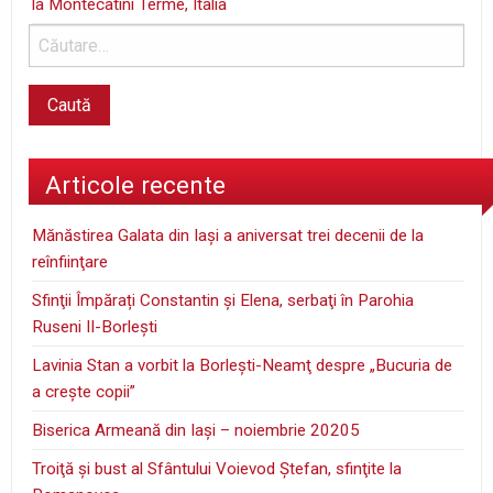
la Montecatini Terme, Italia
Articole recente
Mănăstirea Galata din Iaşi a aniversat trei decenii de la
reînfiinţare
Sfinţii Împărați Constantin și Elena, serbaţi în Parohia
Ruseni II-Borleşti
Lavinia Stan a vorbit la Borleşti-Neamţ despre „Bucuria de
a creşte copii”
Biserica Armeană din Iași – noiembrie 20205
Troiţă şi bust al Sfântului Voievod Ştefan, sfinţite la