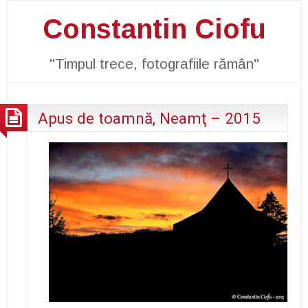
Constantin Ciofu
"Timpul trece, fotografiile rămân"
Apus de toamnă, Neamţ – 2015