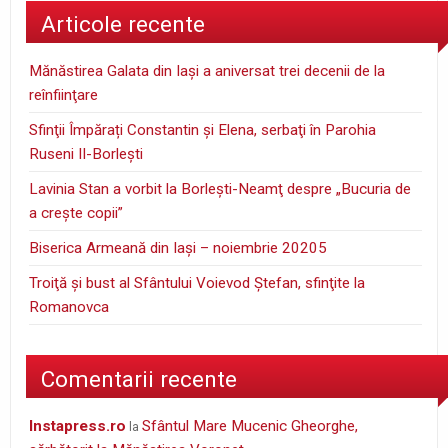
Articole recente
Mănăstirea Galata din Iaşi a aniversat trei decenii de la
reînfiinţare
Sfinţii Împărați Constantin și Elena, serbaţi în Parohia
Ruseni II-Borleşti
Lavinia Stan a vorbit la Borleşti-Neamţ despre „Bucuria de
a creşte copii”
Biserica Armeană din Iași – noiembrie 20205
Troiţă şi bust al Sfântului Voievod Ştefan, sfinţite la
Romanovca
Comentarii recente
instapress.ro
Sfântul Mare Mucenic Gheorghe,
la