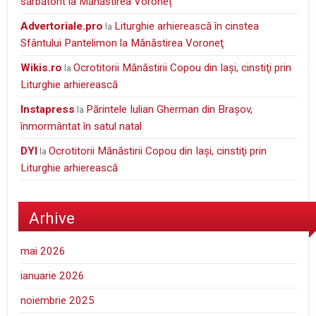
sărbătorit la Mănăstirea Voroneț
Advertoriale.pro
Liturghie arhierească în cinstea
la
Sfântului Pantelimon la Mănăstirea Voroneţ
wikis.ro
Ocrotitorii Mănăstirii Copou din Iaşi, cinstiţi prin
la
Liturghie arhierească
Instapress
Părintele Iulian Gherman din Braşov,
la
înmormântat în satul natal
DYI
Ocrotitorii Mănăstirii Copou din Iaşi, cinstiţi prin
la
Liturghie arhierească
Arhive
mai 2026
ianuarie 2026
noiembrie 2025