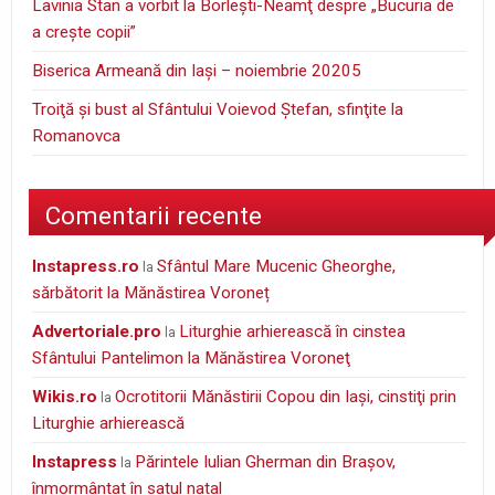
Lavinia Stan a vorbit la Borleşti-Neamţ despre „Bucuria de
a creşte copii”
Biserica Armeană din Iași – noiembrie 20205
Troiţă şi bust al Sfântului Voievod Ştefan, sfinţite la
Romanovca
Comentarii recente
instapress.ro
Sfântul Mare Mucenic Gheorghe,
la
sărbătorit la Mănăstirea Voroneț
Advertoriale.pro
Liturghie arhierească în cinstea
la
Sfântului Pantelimon la Mănăstirea Voroneţ
wikis.ro
Ocrotitorii Mănăstirii Copou din Iaşi, cinstiţi prin
la
Liturghie arhierească
Instapress
Părintele Iulian Gherman din Braşov,
la
înmormântat în satul natal