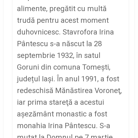
alimente, pregătit cu multă
trudă pentru acest moment
duhovnicesc.
Stavrofora Irina
Pântescu s-a născut la 28
septembrie 1932, în satul
Goruni din comuna Tomești,
județul Iași. În anul 1991, a fost
redeschisă Mănăstirea Voroneţ,
iar prima stareţă a acestui
aşezământ monastic a fost
monahia Irina Pântescu. S-a
mutat la Domnul pe 7 martie