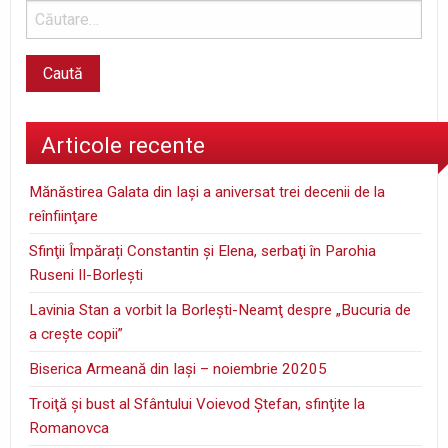
Articole recente
Mănăstirea Galata din Iaşi a aniversat trei decenii de la
reînfiinţare
Sfinţii Împărați Constantin și Elena, serbaţi în Parohia
Ruseni II-Borleşti
Lavinia Stan a vorbit la Borleşti-Neamţ despre „Bucuria de
a creşte copii”
Biserica Armeană din Iași – noiembrie 20205
Troiţă şi bust al Sfântului Voievod Ştefan, sfinţite la
Romanovca