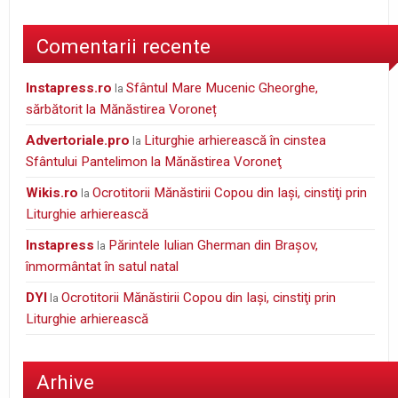
Comentarii recente
instapress.ro
Sfântul Mare Mucenic Gheorghe,
la
sărbătorit la Mănăstirea Voroneț
Advertoriale.pro
Liturghie arhierească în cinstea
la
Sfântului Pantelimon la Mănăstirea Voroneţ
wikis.ro
Ocrotitorii Mănăstirii Copou din Iaşi, cinstiţi prin
la
Liturghie arhierească
Instapress
Părintele Iulian Gherman din Braşov,
la
înmormântat în satul natal
DYI
Ocrotitorii Mănăstirii Copou din Iaşi, cinstiţi prin
la
Liturghie arhierească
Arhive