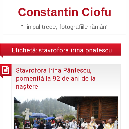
Constantin Ciofu
"Timpul trece, fotografiile rămân"
Etichetă:
stavrofora irina pnatescu
Stavrofora Irina Pântescu,
pomenită la 92 de ani de la
naştere