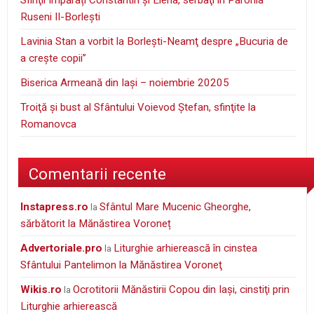
Ruseni II-Borleşti
Lavinia Stan a vorbit la Borleşti-Neamţ despre „Bucuria de
a creşte copii”
Biserica Armeană din Iași – noiembrie 20205
Troiţă şi bust al Sfântului Voievod Ştefan, sfinţite la
Romanovca
Comentarii recente
instapress.ro
Sfântul Mare Mucenic Gheorghe,
la
sărbătorit la Mănăstirea Voroneț
Advertoriale.pro
Liturghie arhierească în cinstea
la
Sfântului Pantelimon la Mănăstirea Voroneţ
wikis.ro
Ocrotitorii Mănăstirii Copou din Iaşi, cinstiţi prin
la
Liturghie arhierească