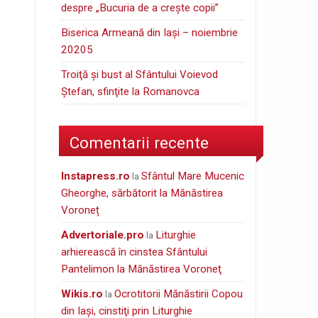
despre „Bucuria de a creşte copii”
Biserica Armeană din Iași – noiembrie
20205
Troiţă şi bust al Sfântului Voievod
Ştefan, sfinţite la Romanovca
Comentarii recente
instapress.ro
Sfântul Mare Mucenic
la
Gheorghe, sărbătorit la Mănăstirea
Voroneț
Advertoriale.pro
Liturghie
la
arhierească în cinstea Sfântului
Pantelimon la Mănăstirea Voroneţ
wikis.ro
Ocrotitorii Mănăstirii Copou
la
din Iaşi, cinstiţi prin Liturghie