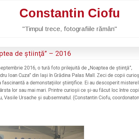
Constantin Ciofu
"Timpul trece, fotografiile rămân"
aptea de ştiinţă” – 2016
 septembrie 2016, o tură foto prilejuită de „Noaptea de ştiinţă”,
u Ioan Cuza” din Iaşi în Grădina Palas Mall. Zeci de copii curioş
 fascinantă a demonstaţiilor ştiinţifice. Ei au descoperit mistere
rsta lor sau mai mari. Printre curioşii ce şi-au făcut loc între copi
, Vasile Ursache şi subsemnatul. (Constantin Ciofu, coordonator