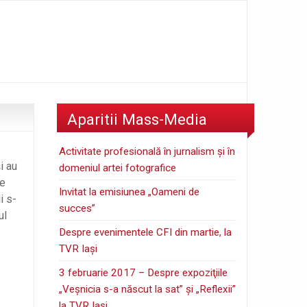
Aparitii Mass-Media
Activitate profesională în jurnalism şi în
i au
domeniul artei fotografice
le
Invitat la emisiunea „Oameni de
i s-
succes”
ul
Despre evenimentele CFI din martie, la
TVR Iaşi
3 februarie 2017 – Despre expoziţiile
„Veşnicia s-a născut la sat” şi „Reflexii”
la TVR Iaşi